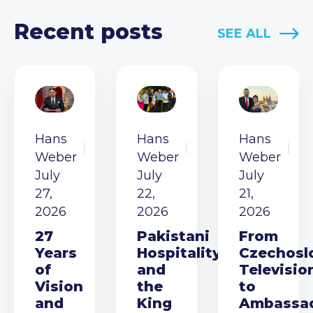
Recent posts
SEE ALL
Hans
Hans
Hans
Weber
Weber
Weber
July
July
July
27,
22,
21,
2026
2026
2026
27
Pakistani
From
Years
Hospitality
Czechosl
of
and
Televisio
Vision
the
to
and
King
Ambassa