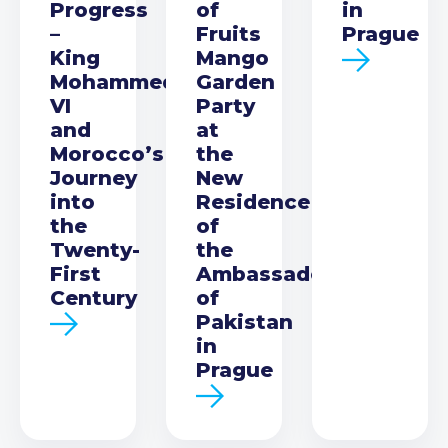
Progress
of
in
–
Fruits
Prague
King
Mango
Mohammed
Garden
VI
Party
and
at
Morocco’s
the
Journey
New
into
Residence
the
of
Twenty-
the
First
Ambassador
Century
of
Pakistan
in
Prague