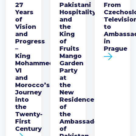
27
Pakistani
From
Years
Hospitality
Czechosl
of
and
Televisio
Vision
the
to
and
King
Ambassa
Progress
of
in
–
Fruits
Prague
King
Mango
Mohammed
Garden
VI
Party
and
at
Morocco’s
the
Journey
New
into
Residence
the
of
Twenty-
the
First
Ambassador
Century
of
Pakistan