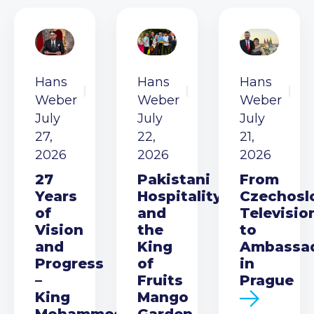
Hans
Hans
Hans
Weber
Weber
Weber
July
July
July
27,
22,
21,
2026
2026
2026
27
Pakistani
From
Years
Hospitality
Czechosl
of
and
Televisio
Vision
the
to
and
King
Ambassa
Progress
of
in
–
Fruits
Prague
King
Mango
Mohammed
Garden