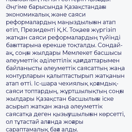
Әңгіме барысында Қазақстандағы
экономикалық және саяси
реформалардың маңыздылығын атап
өтіп, Президенті Қ.К. Тоқаев жүргізіп
жатқан саяси реформалардың түйінді
бағыттарына ерекше тоқталды. Сондай-
ақ, соңғы жылдары Мемлекет басшысы
әлеуметтік әділеттілік қағидаттарымен
байланысты әлеуметтік саясаттың жаңа
контурларын қалыптастырып жатқанын
атап өтті. Іс-шара чехиялық қоғамдық-
саяси топтардың, жұртшылықтың соңғы
жылдары Қазақстан басшылығы іске
асырып жатқан жаңа әлеуметтік
саясатқа деген қызығушылығын көрсетті,
ол тұтастай алғанда жоғары
сараптамалық баға алды.