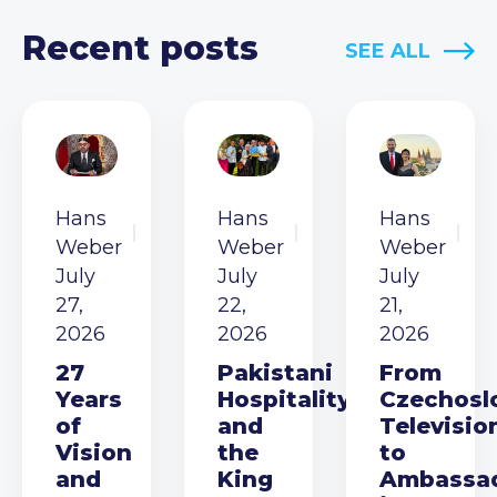
Recent posts
SEE ALL
Hans
Hans
Hans
Weber
Weber
Weber
July
July
July
27,
22,
21,
2026
2026
2026
27
Pakistani
From
Years
Hospitality
Czechosl
of
and
Televisio
Vision
the
to
and
King
Ambassa