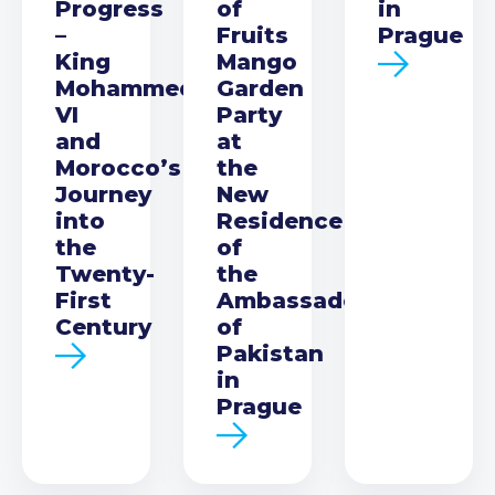
Progress
of
in
–
Fruits
Prague
King
Mango
Mohammed
Garden
VI
Party
and
at
Morocco’s
the
Journey
New
into
Residence
the
of
Twenty-
the
First
Ambassador
Century
of
Pakistan
in
Prague