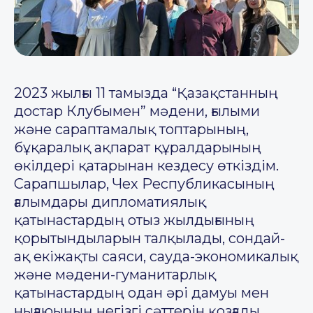
2023 жылғы 11 тамызда “Қазақстанның
достар Клубымен” мәдени, ғылыми
және сараптамалық топтарының,
бұқаралық ақпарат құралдарының
өкілдері қатарынан кездесу өткіздім.
Сарапшылар, Чех Республикасының
ғалымдары дипломатиялық
қатынастардың отыз жылдығының
қорытындыларын талқылады, сондай-
ақ екіжақты саяси, сауда-экономикалық
және мәдени-гуманитарлық
қатынастардың одан әрі дамуы мен
нығаюының негізгі сәттерін қозғады.