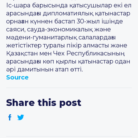
Іс-шара барысында қатысушылар екі ел
арасындағы дипломатиялық қатынастар
орнаған күннен бастап 30-жыл ішінде
саяси, сауда-экономикалық және
мәдени-гуманитарлық салалардағы
жетістіктер туралы пікір алмасты және
Қазақстан мен Чех Республикасының
арасындағы көп қырлы қатынастар одан
әрі дамитынын атап өтті.
Source
Share this post