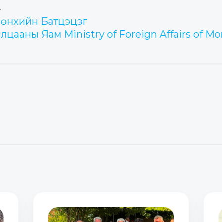
4
мөнхийн Батцэцэг
ааны Яам Ministry of Foreign Affairs of Mo