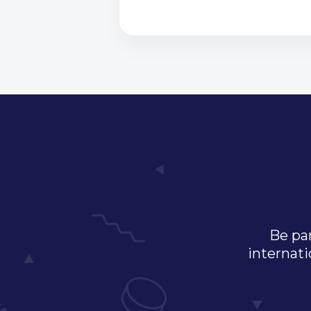
Be par
internati