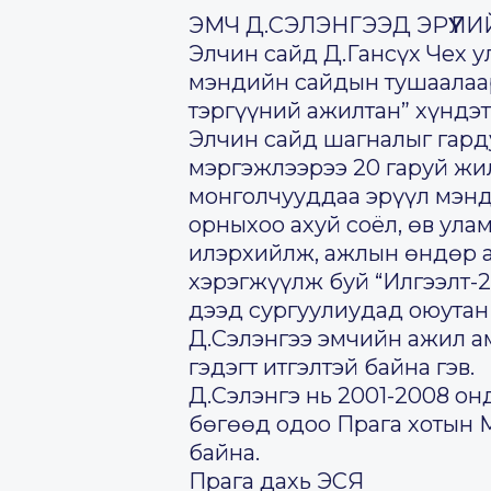
ЭМЧ Д.СЭЛЭНГЭЭД ЭРҮҮЛ
Элчин сайд Д.Гансүх Чех у
мэндийн сайдын тушаалаар
тэргүүний ажилтан” хүндэт
Элчин сайд шагналыг гард
мэргэжлээрээ 20 гаруй жи
монголчууддаа эрүүл мэнд
орныхоо ахуй соёл, өв ула
илэрхийлж, ажлын өндөр а
хэрэгжүүлж буй “Илгээлт-2
дээд сургуулиудад оюутан
Д.Сэлэнгээ эмчийн ажил а
гэдэгт итгэлтэй байна гэв.
Д.Сэлэнгэ нь 2001-2008 о
бөгөөд одоо Прага хотын М
байна.
Прага дахь ЭСЯ