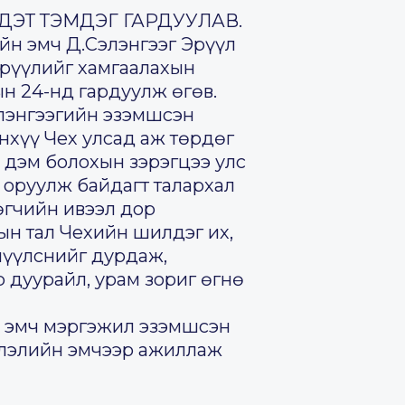
НДЭТ ТЭМДЭГ ГАРДУУЛАВ.
йн эмч Д.Сэлэнгээг Эрүүл
Эрүүлийг хамгаалахын
ын 24-нд гардуулж өгөв.
элэнгээгийн эзэмшсэн
хүү Чех улсад аж төрдөг
 дэм болохын зэрэгцээ улс
 оруулж байдагт талархал
гчийн ивээл дор
ын тал Чехийн шилдэг их,
лүүлснийг дурдаж,
 дуурайл, урам зориг өгнө
, эмч мэргэжил эзэмшсэн
эглэлийн эмчээр ажиллаж