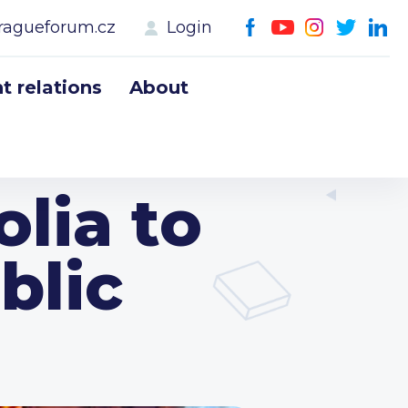
ragueforum.cz
Login
 relations
About
lia to
blic