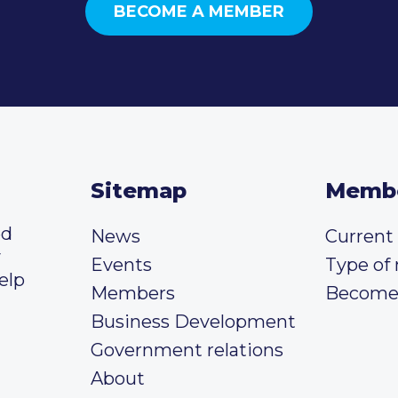
BECOME A MEMBER
Sitemap
Memb
ed
News
Curren
y
Events
Type of
elp
Members
Become
Business Development
Government relations
About