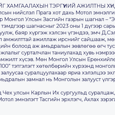
ИЙГ ХАМГААЛАХЫН ТЭРГҮҮНИЙ АЖИЛТНЫ ХҮ
лсын нийслэл Прага хот дахь Мотол эмнэлги
 Монгол Улсын Засгийн газрын шагнал – “
 тэмдгээр шагнасныг 2023 оны 1 дүгээр сар
уулж, баяр хүргэж хэлсэн үгэндээ, эмч Д.С
л амжилттай ажиллаж ирснийг сайшааж, мөн
ийн болоод аж амьдралын зөвлөгөө өгч тус
мжлалыг сурталчлан таниулахад хувь нэмрээ
мжилт хүсэв. Мөн Монгол Улсын Ерөнхийлө
100” тэтгэлэгт хөтөлбөрийн хүрээнд монгол
 залуусаа суралцуулахаар яриа хэлэлцээ эх
мьдралын замнал нь Монголын залууст үлгэр
нд Чех улсын Карлын Их сургуульд суралцаж
отол эмнэлэгт Тасгийн эрхлэгч, Ахлах зэр