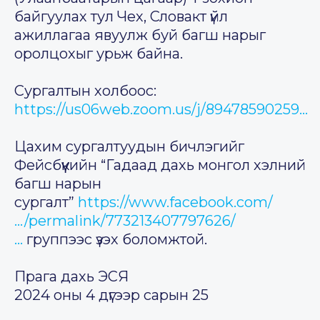
байгуулах тул Чех, Словакт үйл
ажиллагаа явуулж буй багш нарыг
оролцохыг урьж байна.
Сургалтын холбоос:
https://us06web.zoom.us/j/89478590259…
Цахим сургалтуудын бичлэгийг
Фейсбүүкийн “Гадаад дахь монгол хэлний
багш нарын
сургалт”
https://www.facebook.com/
…/permalink/773213407797626/
…
группээс үзэх боломжтой.
Прага дахь ЭСЯ
2024 оны 4 дүгээр сарын 25