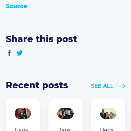
Source
Share this post
Recent posts
SEE ALL
Hans
Hans
Hans