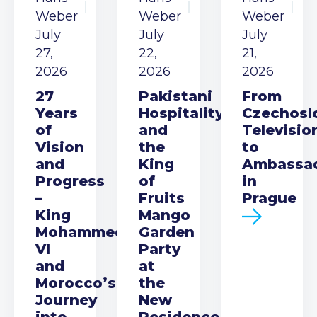
Weber
Weber
Weber
July
July
July
27,
22,
21,
2026
2026
2026
27
Pakistani
From
Years
Hospitality
Czechosl
of
and
Televisio
Vision
the
to
and
King
Ambassa
Progress
of
in
–
Fruits
Prague
King
Mango
Mohammed
Garden
VI
Party
and
at
Morocco’s
the
Journey
New
into
Residence