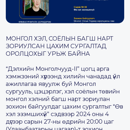
МОНГОЛ ХЭЛ, СОЁЛЫН БАГШ НАРТ
ЗОРИУЛСАН ЦАХИМ СУРГАЛТАД
ОРОЛЦОХЫГ УРЬЖ БАЙНА
“Дэлхийн Монголчууд-II” цогц арга
хэмжээний хүрээнд хилийн чанадад үйл
ажиллагаа явуулж буй Монгол
сургууль, цэцэрлэг, хэл соёлын төвийн
монгол хэлний багш нарт зориулан
зохион байгуулдаг цахим сургалтыг “Өв
хэл эзэмшихүй” сэдвээр 2024 оны 4
дүгээр сарын 27-ны өдрийн 20:00 цаг
(Улаанбаатарын цагаар)-т зохион