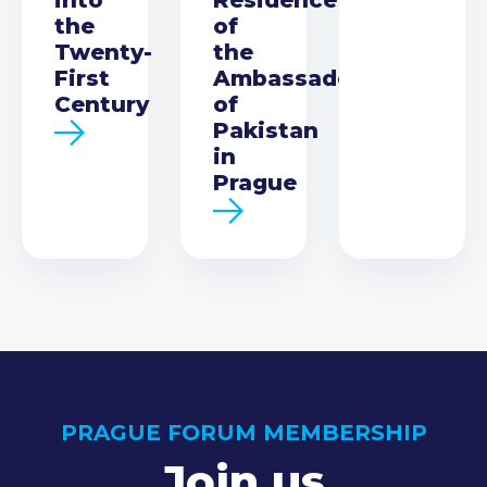
the
of
Twenty-
the
First
Ambassador
Century
of
Pakistan
in
Prague
PRAGUE FORUM MEMBERSHIP
Join us