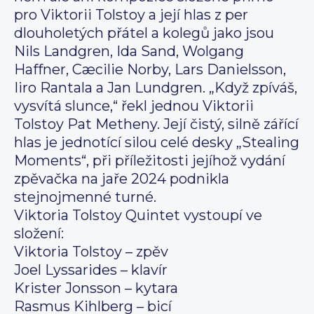
pro Viktorii Tolstoy a její hlas z per
dlouholetých přátel a kolegů jako jsou
Nils Landgren, Ida Sand, Wolgang
Haffner, Cæcilie Norby, Lars Danielsson,
Iiro Rantala a Jan Lundgren. „Když zpíváš,
vysvítá slunce,“ řekl jednou Viktorii
Tolstoy Pat Metheny. Její čistý, silně zářící
hlas je jednotící silou celé desky „Stealing
Moments“, při příležitosti jejíhož vydání
zpěvačka na jaře 2024 podnikla
stejnojmenné turné.
Viktoria Tolstoy Quintet vystoupí ve
složení:
Viktoria Tolstoy – zpěv
Joel Lyssarides – klavír
Krister Jonsson – kytara
Rasmus Kihlberg – bicí