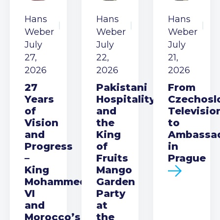
Hans
Hans
Hans
Weber
Weber
Weber
July
July
July
27,
22,
21,
2026
2026
2026
27
Pakistani
From
Years
Hospitality
Czechosl
of
and
Televisio
Vision
the
to
and
King
Ambassa
Progress
of
in
–
Fruits
Prague
King
Mango
Mohammed
Garden
VI
Party
and
at
Morocco’s
the