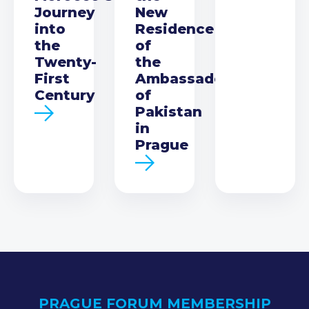
Journey
New
into
Residence
the
of
Twenty-
the
First
Ambassador
Century
of
Pakistan
in
Prague
PRAGUE FORUM MEMBERSHIP