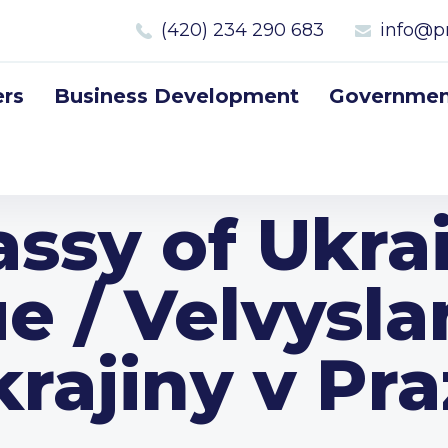
(420) 234 290 683
info@p
rs
Business Development
Government
ssy of Ukrai
e / Velvysla
rajiny v Pr