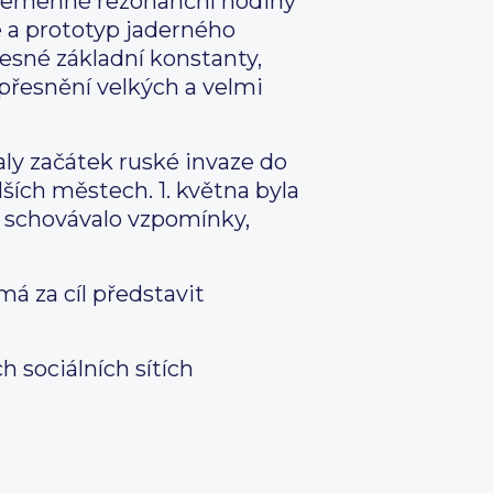
křemenné rezonanční hodiny
 a prototyp jaderného
řesné základní konstanty,
upřesnění velkých a velmi
ly začátek ruské invaze do
ších městech. 1. května byla
 schovávalo vzpomínky,
má za cíl představit
h sociálních sítích