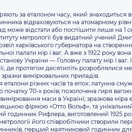
іряють за еталоном часу, який знаходиться в 
инника відраховуються на атомарному рівні, 
ад може відстати або поспішити лише на 1 с
титуту метрології був видатний учений Дмит
звіл харківського губернатора на створення
льної палати мір і ваг. А вже з 1922 року во
танову України — Головну палату мір і ваг. 
гії, де протягом десятиліть розроблялися м
а зразки вимірювальних приладів.
я еталони різних часів та епох: латунна см
початку 70-х років; позолочена гиря вагою 1
 вимірювання маси в Україні; зразкова міра 
імецькою фірмою «Отто Вольф», та унікальни
й годинник Рифлера, виготовлений 1925 ро
у метрології його співробітники створили пе
инників, перший маятниковий годинник дл