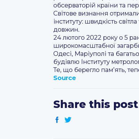
обсерваторій країни та пе
Світове визнання отримали
інституту: швидкість світл
довжин.
24 лютого 2022 року о 5 ра
широкомасштабної загарбни
Одесі, Маріуполі та багать
будівлю Інституту метролог
Те, що берегло пам’ять, те
Source
Share this post