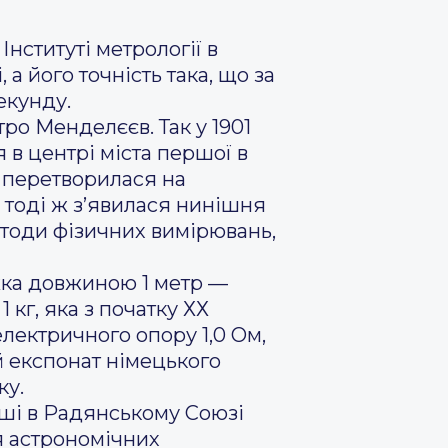
Інституті метрології в
а його точність така, що за
екунду.
ро Менделєєв. Так у 1901
 в центрі міста першої в
на перетворилася на
І тоді ж з’явилася нинішня
етоди фізичних вимірювань,
ужка довжиною 1 метр —
 кг, яка з початку ХХ
електричного опору 1,0 Ом,
й експонат німецького
ку.
рші в Радянському Союзі
я астрономічних