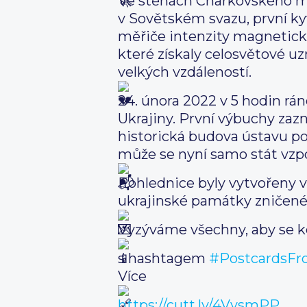
Ve stěnách Charkovského me
v Sovětském svazu, první k
měřiče intenzity magnetickéh
které získaly celosvětové uz
velkých vzdáleností.
24. února 2022 v 5 hodin rá
Ukrajiny. První výbuchy zazn
historická budova ústavu p
může se nyní samo stát vz
Pohlednice byly vytvořeny v 
ukrajinské památky zničen
Vyzýváme všechny, aby se ke 
s hashtagem
#PostcardsFr
Více
https://cutt.ly/4VysmPP