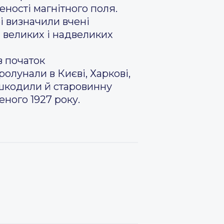
ності магнітного поля.
і визначили вчені
я великих і надвеликих
в початок
олунали в Києві, Харкові,
пошкодили й старовинну
еного 1927 року.