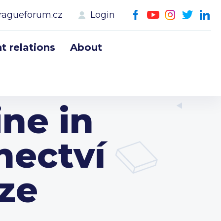
ragueforum.cz
Login
 relations
About
ne in
nectví
aze