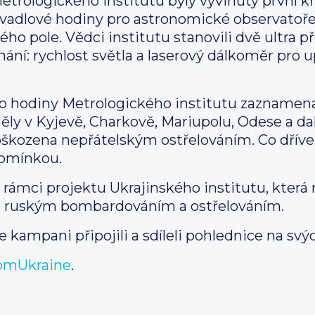
trologického institutu byly vyvinuty první 
yvadlové hodiny pro astronomické observatoře
o pole. Vědci institutu stanovili dvě ultra p
nání: rychlost světla a laserový dálkoměr pro 
no hodiny Metrologického institutu zaznamena
ěly v Kyjevě, Charkově, Mariupolu, Odese a dal
oškozena nepřátelským ostřelováním. Co dříve
pomínkou.
rámci projektu Ukrajinského institutu, která 
é ruským bombardováním a ostřelováním.
kampani připojili a sdíleli pohlednice na svýc
omUkraine
.