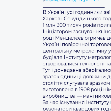
_________________________
В Україні усі годинники зв
Харкові. Секунди цього год
1 млн 300 тисяч років прил
Ініціатором заснування Інс
році Менделєєв отримав до
Україні повірочної торгове
центральну метрологічну ус
будівля Інституту метроло
створювалися технології т
Тут і донедавна зберігалис
зразок одиниці довжини до 
століття слугувала зразком
виготовлена в 1908 році н
виробництва — маятникови
За час існування Інститут
резонатори кварцових год