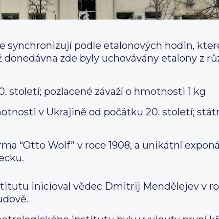
e synchronizují podle etalonových hodin, kte
ž donedávna zde byly uchovávány etalony z r
20. století; pozlacené závaží o hmotnosti 1 kg
otnosti v Ukrajině od počátku 20. století; stát
rma “Otto Wolf” v roce 1908, a unikátní exponá
ecku.
itutu inicioval vědec Dmitrij Mendělejev v roc
budově.