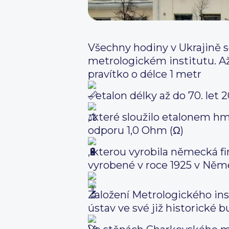
Všechny hodiny v Ukrajině s
metrologickém institutu. A
pravítko o délce 1 metr
– etalon délky až do 70. let 
, které sloužilo etalonem hm
odporu 1,0 Ohm (Ω)
, kterou vyrobila německá fi
vyrobené v roce 1925 v Něm
Založení Metrologického inst
ústav ve své již historické 