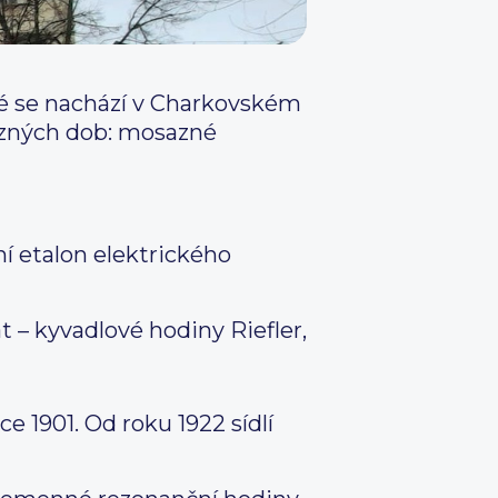
ré se nachází v Charkovském
ůzných dob: mosazné
ní etalon elektrického
t – kyvadlové hodiny Riefler,
e 1901. Od roku 1922 sídlí