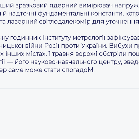
рший зразковий ядерний вимірювач напруже
 й надточні фундаментальні константи, котр
а та лазерний світлодалекомір для уточненн
нку годинник Інституту метрології зафіксува
цької війни Росії проти України. Вибухи пр
ох інших містах. 1 травня ворожі обстріли 
ії — його науково-навчального центру, звед
пер саме може стати спогадоM.