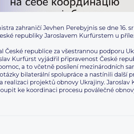
stra zahraničí Jevhen Perebyjnis se dne 16. 
České republiky Jaroslavem Kurfürstem u přílež
 České republice za všestrannou podporu Ukraj
slav Kurfürst vyjádřil připravenost České repu
omoc, a to včetně posílení mezinárodních san
otázky bilaterální spolupráce a nastínili další p
a realizaci projektů obnovy Ukrajiny. Jaroslav 
stoupit ke koordinaci procesu poválečné obnov