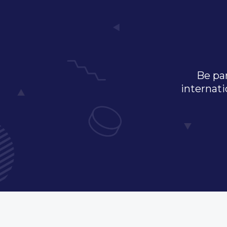
Be par
internati