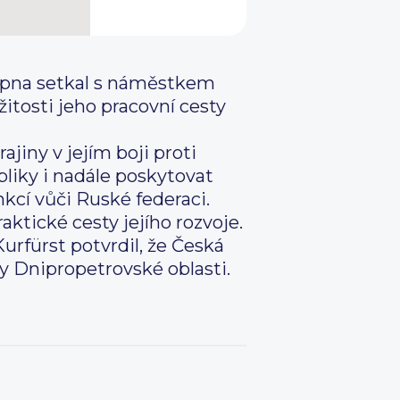
srpna setkal s náměstkem
itosti jeho pracovní cesty
iny v jejím boji proti
bliky i nadále poskytovat
kcí vůči Ruské federaci.
raktické cesty jejího rozvoje.
Kurfürst potvrdil, že Česká
y Dnipropetrovské oblasti.