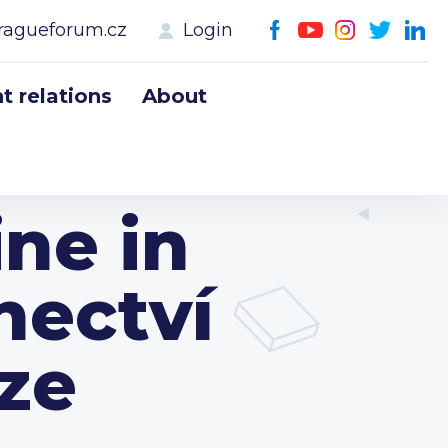
ragueforum.cz
Login
 relations
About
ne in
nectví
aze