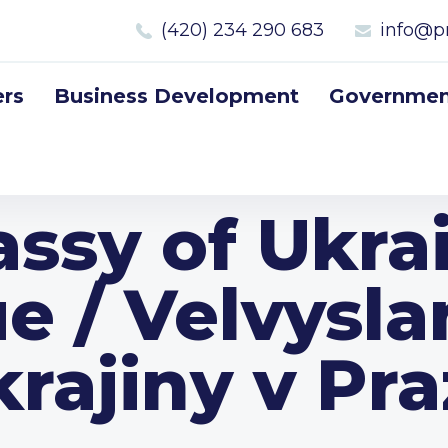
(420) 234 290 683
info@p
rs
Business Development
Government
ssy of Ukrai
e / Velvysla
rajiny v Pr