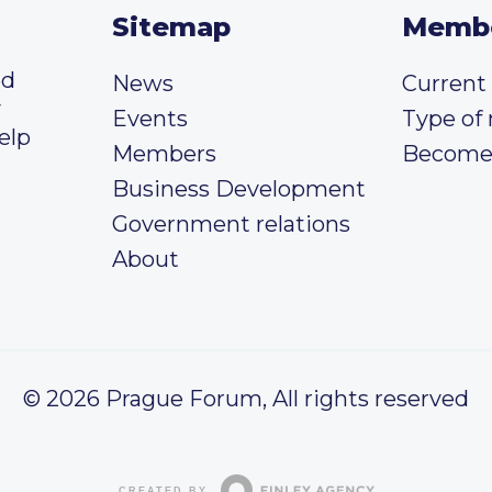
Sitemap
Memb
ed
News
Curren
y
Events
Type of
elp
Members
Become
Business Development
Government relations
About
© 2026 Prague Forum, All rights reserved
CREATED BY