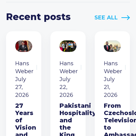
Recent posts
SEE ALL
Hans
Hans
Hans
Weber
Weber
Weber
July
July
July
27,
22,
21,
2026
2026
2026
27
Pakistani
From
Years
Hospitality
Czechosl
of
and
Televisio
Vision
the
to
and
King
Ambassa