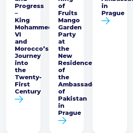
Progress
of
in
–
Fruits
Prague
King
Mango
Mohammed
Garden
VI
Party
and
at
Morocco’s
the
Journey
New
into
Residence
the
of
Twenty-
the
First
Ambassador
Century
of
Pakistan
in
Prague