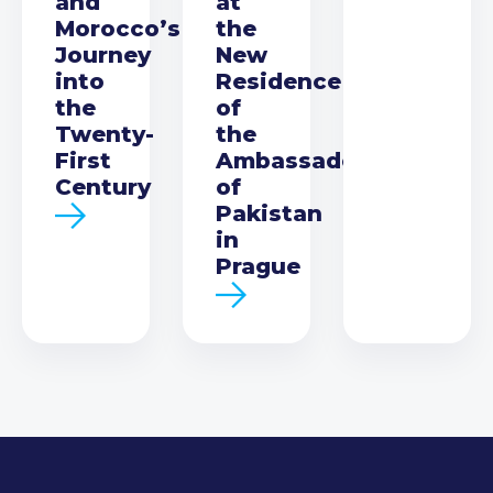
and
at
Morocco’s
the
Journey
New
into
Residence
the
of
Twenty-
the
First
Ambassador
Century
of
Pakistan
in
Prague