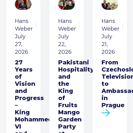
Hans
Hans
Hans
Weber
Weber
Weber
July
July
July
27,
22,
21,
2026
2026
2026
27
Pakistani
From
Years
Hospitality
Czechosl
of
and
Televisio
Vision
the
to
and
King
Ambassa
Progress
of
in
–
Fruits
Prague
King
Mango
Mohammed
Garden
VI
Party