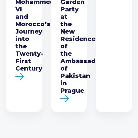
Mohammed
Garden
VI
Party
and
at
Morocco’s
the
Journey
New
into
Residence
the
of
Twenty-
the
First
Ambassador
Century
of
Pakistan
in
Prague