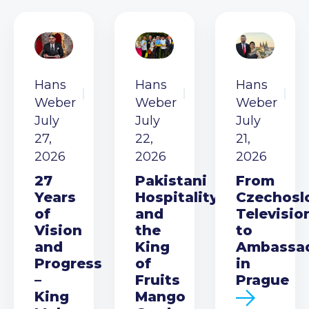
Hans
Hans
Hans
Weber
Weber
Weber
July
July
July
27,
22,
21,
2026
2026
2026
27
Pakistani
From
Years
Hospitality
Czechosl
of
and
Televisio
Vision
the
to
and
King
Ambassa
Progress
of
in
–
Fruits
Prague
King
Mango