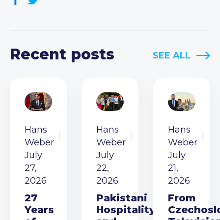
Recent posts
SEE ALL
Hans
Hans
Hans
Weber
Weber
Weber
July
July
July
27,
22,
21,
2026
2026
2026
27
Pakistani
From
Years
Hospitality
Czechosl