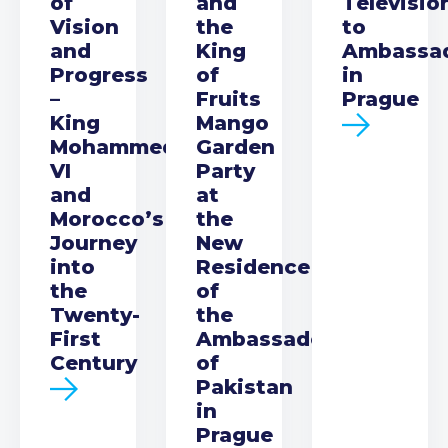
of
and
Televisio
Vision
the
to
and
King
Ambassa
Progress
of
in
–
Fruits
Prague
King
Mango
Mohammed
Garden
VI
Party
and
at
Morocco’s
the
Journey
New
into
Residence
the
of
Twenty-
the
First
Ambassador
Century
of
Pakistan
in
Prague