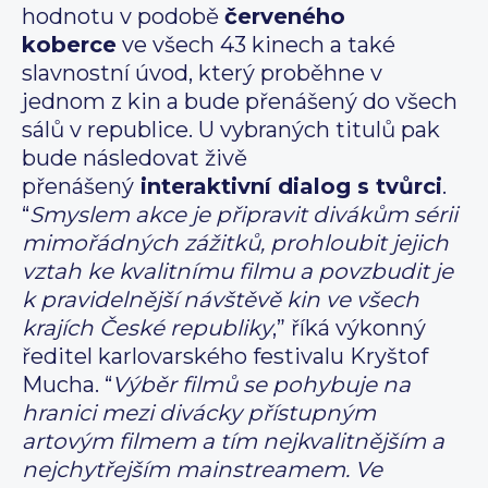
hodnotu v podobě
červeného
koberce
ve všech 43 kinech a také
slavnostní úvod, který proběhne v
jednom z kin a bude přenášený do všech
sálů v republice. U vybraných titulů pak
bude následovat živě
přenášený
interaktivní dialog s tvůrci
.
“
Smyslem akce je připravit divákům sérii
mimořádných zážitků, prohloubit jejich
vztah ke kvalitnímu filmu a povzbudit je
k pravidelnější návštěvě kin ve všech
krajích České republiky
,” říká výkonný
ředitel karlovarského festivalu Kryštof
Mucha. “
Výběr filmů se pohybuje na
hranici mezi divácky přístupným
artovým filmem a tím nejkvalitnějším a
nejchytřejším mainstreamem. Ve