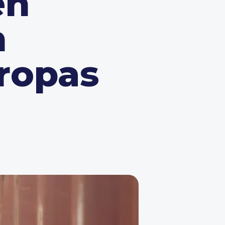
en
n
ropas