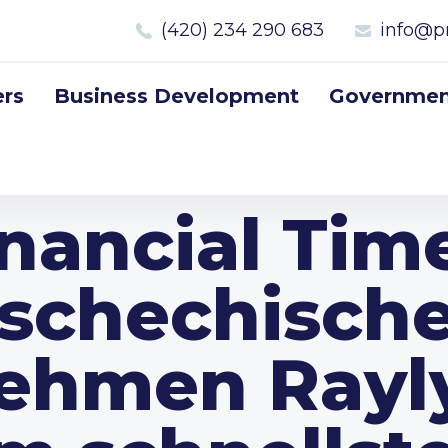
(420) 234 290 683
info@p
rs
Business Development
Government
nancial Tim
schechisch
ehmen Rayl