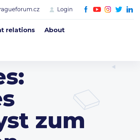
ragueforum.cz
Login
 relations
About
es:
es
yst zum