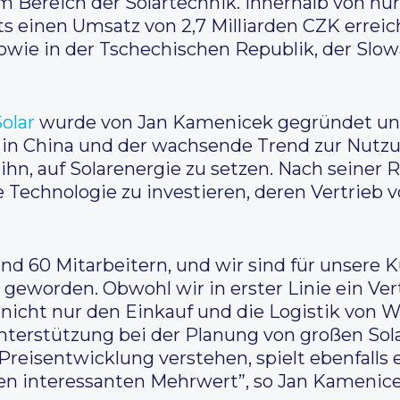
m Bereich der Solartechnik. Innerhalb von nur 
s einen Umsatz von 2,7 Milliarden CZK erreich
ie in der Tschechischen Republik, der Slowak
Solar
wurde von Jan Kamenicek gegründet und
 in China und der wachsende Trend zur Nutz
 ihn, auf Solarenergie zu setzen. Nach seine
ie Technologie zu investieren, deren Vertrieb 
und 60 Mitarbeitern, und wir sind für unsere 
 geworden. Obwohl wir in erster Linie ein Ve
nicht nur den Einkauf und die Logistik von W
terstützung bei der Planung von großen Sola
Preisentwicklung verstehen, spielt ebenfalls e
en interessanten Mehrwert”, so Jan Kameni