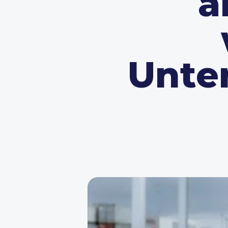
a
Unte