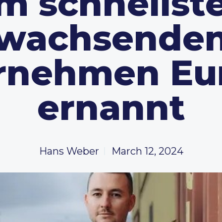
m schnellst
wachsende
rnehmen Eu
ernannt
Hans Weber
March 12, 2024