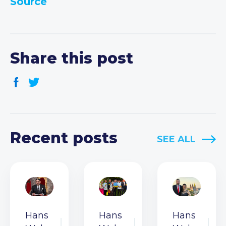
Source
Share this post
Recent posts
SEE ALL
Hans
Hans
Hans