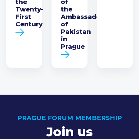
the
of
Twenty-
the
First
Ambassador
Century
of
Pakistan
in
Prague
PRAGUE FORUM MEMBERSHIP
Join us