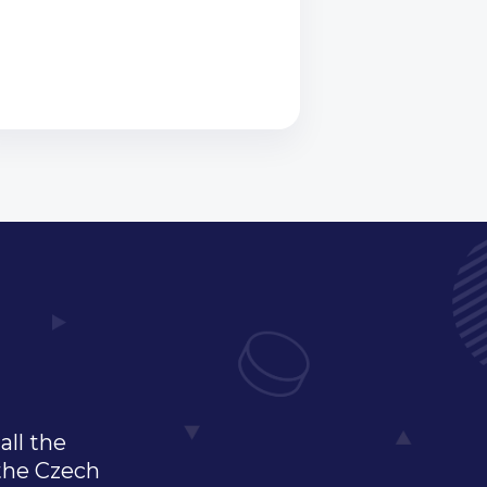
all the
 the Czech