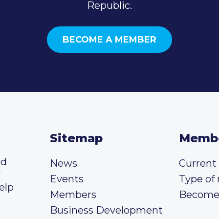
Republic.
BECOME A MEMBER
Sitemap
Memb
ed
News
Curren
y
Events
Type of
elp
Members
Become
Business Development