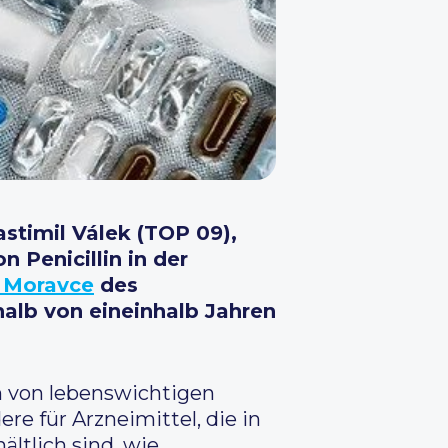
stimil Válek (TOP 09),
 Penicillin in der
 Moravce
des
halb von eineinhalb Jahren
on von lebenswichtigen
e für Arzneimittel, die in
ltlich sind, wie