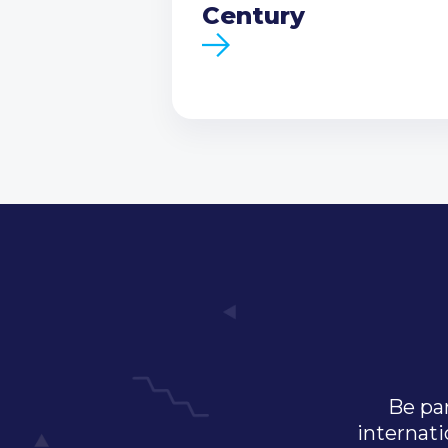
Century
Be par
internati