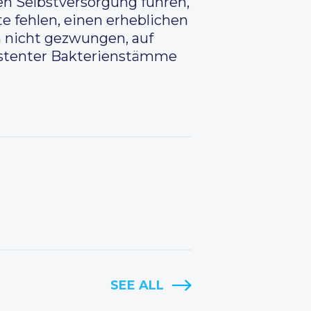
en Selbstversorgung führen,
te fehlen, einen erheblichen
n nicht gezwungen, auf
sistenter Bakterienstämme
SEE ALL