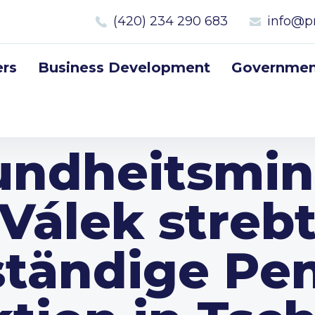
(420) 234 290 683
info@p
rs
Business Development
Government
ndheitsmin
Válek streb
tändige Peni