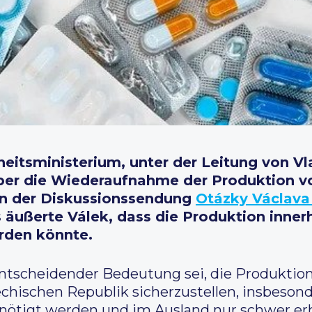
itsministerium, unter der Leitung von Vla
ber die Wiederaufnahme der Produktion von
In der Diskussionssendung
Otázky Václava
äußerte Válek, dass die Produktion inner
den könnte.
 entscheidender Bedeutung sei, die Produkti
ischen Republik sicherzustellen, insbesonder
tigt werden und im Ausland nur schwer erhä