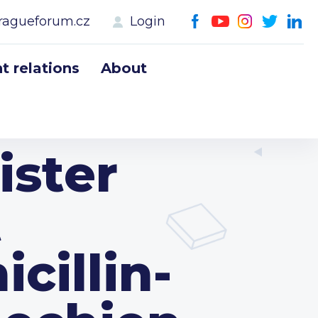
ragueforum.cz
Login
 relations
About
ister
t
cillin-