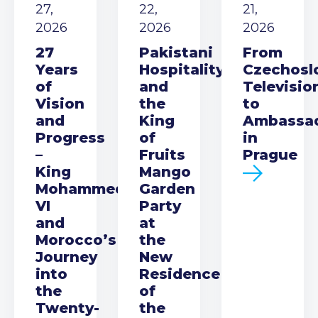
27,
22,
21,
2026
2026
2026
27
Pakistani
From
Years
Hospitality
Czechosl
of
and
Televisio
Vision
the
to
and
King
Ambassa
Progress
of
in
–
Fruits
Prague
King
Mango
Mohammed
Garden
VI
Party
and
at
Morocco’s
the
Journey
New
into
Residence
the
of
Twenty-
the