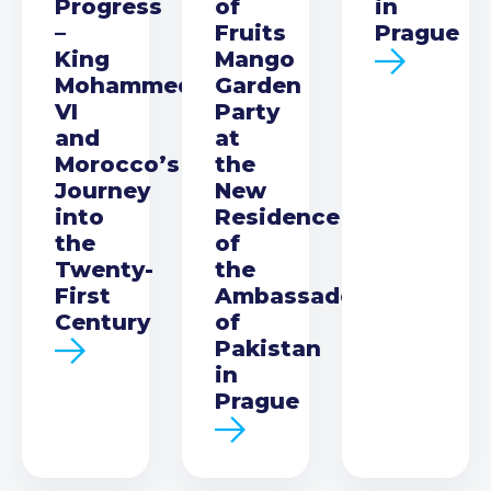
Progress
of
in
–
Fruits
Prague
King
Mango
Mohammed
Garden
VI
Party
and
at
Morocco’s
the
Journey
New
into
Residence
the
of
Twenty-
the
First
Ambassador
Century
of
Pakistan
in
Prague