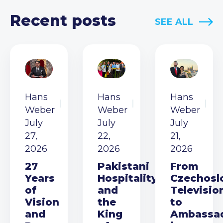
Recent posts
SEE ALL
Hans
Hans
Hans
Weber
Weber
Weber
July
July
July
27,
22,
21,
2026
2026
2026
27
Pakistani
From
Years
Hospitality
Czechosl
of
and
Televisio
Vision
the
to
and
King
Ambassa