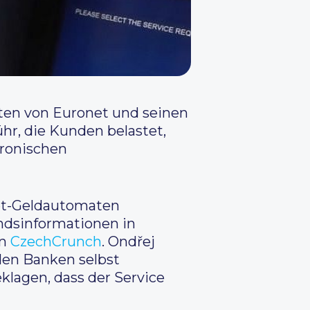
ten von Euronet und seinen
hr, die Kunden belastet,
tronischen
net-Geldautomaten
ndsinformationen in
in
CzechCrunch
. Ondřej
den Banken selbst
klagen, dass der Service