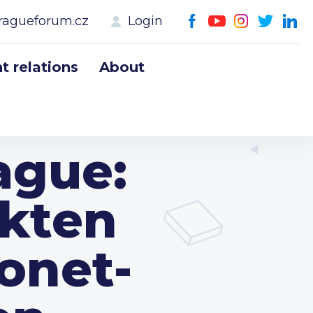
ragueforum.cz
Login
 relations
About
ague:
ckten
onet-