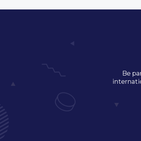
Be par
internati