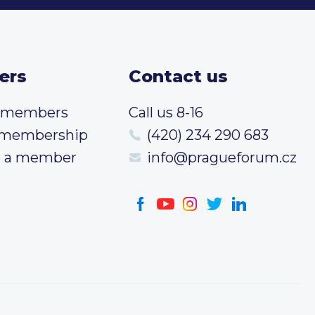
ers
Contact us
t members
Call us 8-16
 membership
(420) 234 290 683
 a member
info@pragueforum.cz