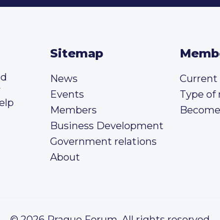
Sitemap
Memb
ed
News
Curren
y
Events
Type of
elp
Members
Become
Business Development
Government relations
About
© 2026 Prague Forum, All rights reserved