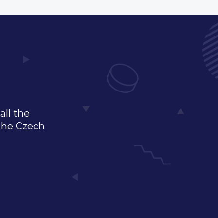
all the
 the Czech