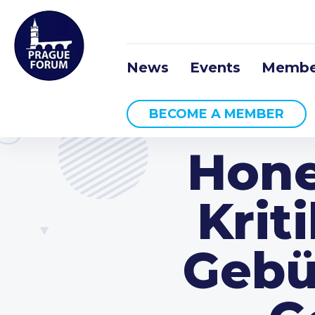
News
Events
Membe
BECOME A MEMBER
Hone
Krit
Gebü