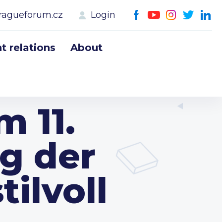
ragueforum.cz
Login
 relations
About
m 11.
g der
ilvoll