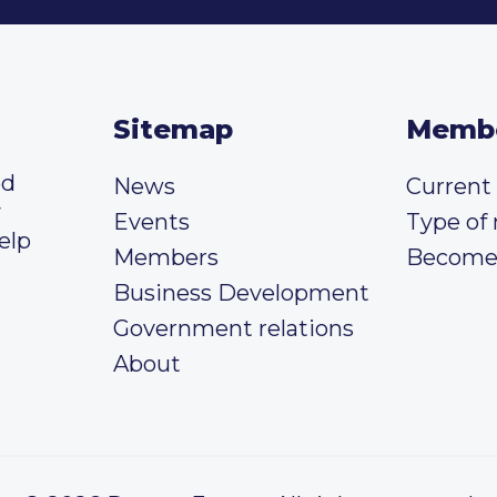
Sitemap
Memb
ed
News
Curren
y
Events
Type of
elp
Members
Become
Business Development
Government relations
About