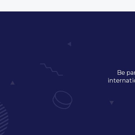
Be par
internati