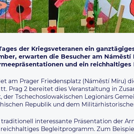
 Tages der Kriegsveteranen ein ganztägig
mber, erwarten die Besucher am Náměstí M
rmeepräsentationen und ein reichhaltiges
det am Prager Friedensplatz (Náměstí Míru) 
att. Prag 2 bereitet dies Veranstaltung in Z
k, der Tschechoslowakischen Legionärs Geme
ischen Republik und dem Militärhistorischen 
traditionell interessante Präsentation der 
 reichhaltiges Begleitprogramm. Zum Beispiel