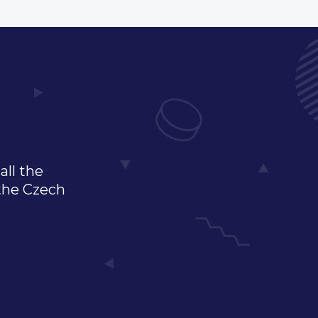
all the
 the Czech