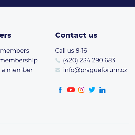
ers
Contact us
t members
Call us 8-16
 membership
(420) 234 290 683
 a member
info@pragueforum.cz