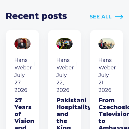
Recent posts
SEE ALL
Hans
Hans
Hans
Weber
Weber
Weber
July
July
July
27,
22,
21,
2026
2026
2026
27
Pakistani
From
Years
Hospitality
Czechosl
of
and
Televisio
Vision
the
to
and
King
Ambassa