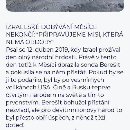
IZRAELSKÉ DOBÝVÁNÍ MĚSÍCE
NEKONČÍ: “PŘIPRAVUJEME MISI, KTERÁ
NEMÁ OBDOBY”
Psal se 12. duben 2019, kdy Izrael prožíval
den plný národní hrdosti. Právě v tento
den totiž k Měsíci dorazila sonda Berešit
a pokusila se na něm přistát. Pokud by se
jí to podařilo, byl by po vesmírných
velikánech USA, Číně a Rusku teprve
čtvrtým národem na světě s tímto
prvenstvím. Berešit bohužel přistání
nezvládl, ale pro devítimilionový národ to
byl přesto obří úspěch, z něhož těží
doteď.