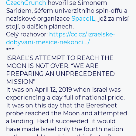
CzechCrunch
hovořil se Šimonem
Saridem, šéfem univerzitního spin-offu a
neziskové organizace
SpaceIL
, jež za misí
stojí, o dalších plánech.
Celý rozhovor:
https://cc.cz/izraelske-
dobyvani-mesice-nekonci…/
***
ISRAEL’S ATTEMPT TO REACH THE
MOON IS NOT OVER: “WE ARE
PREPARING AN UNPRECEDENTED
MISSION”
It was on April 12, 2019 when Israel was
experiencing a day full of national pride.
It was on this day that the Beresheet
probe reached the Moon and attempted
a landing. Had it succeeded, it would
have made Israel only the fourth nation