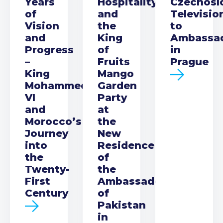
Years
Hospitality
Czechosl
of
and
Televisio
Vision
the
to
and
King
Ambassa
Progress
of
in
–
Fruits
Prague
King
Mango
Mohammed
Garden
VI
Party
and
at
Morocco’s
the
Journey
New
into
Residence
the
of
Twenty-
the
First
Ambassador
Century
of
Pakistan
in