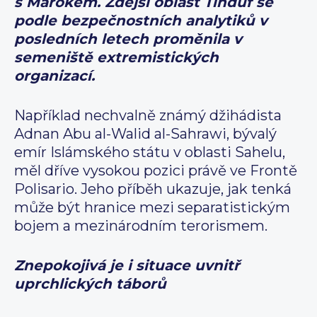
s Marokem. Zdejší oblast Tindúf se
podle bezpečnostních analytiků v
posledních letech proměnila v
semeniště extremistických
organizací.
Například nechvalně známý džihádista
Adnan Abu al-Walid al-Sahrawi, bývalý
emír Islámského státu v oblasti Sahelu,
měl dříve vysokou pozici právě ve Frontě
Polisario. Jeho příběh ukazuje, jak tenká
může být hranice mezi separatistickým
bojem a mezinárodním terorismem.
Znepokojivá je i situace uvnitř
uprchlických táborů