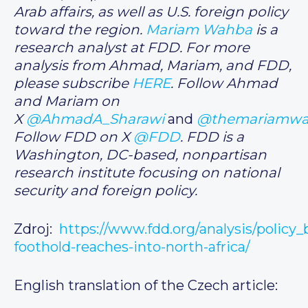
Arab affairs, as well as U.S. foreign policy
toward the region.
Mariam Wahba
is a
research analyst at FDD. For more
analysis from Ahmad, Mariam, and FDD,
please subscribe
HERE
. Follow Ahmad
and Mariam on
X
@AhmadA_Sharawi
and
@themariamw
Follow FDD on X
@FDD
. FDD is a
Washington, DC-based, nonpartisan
research institute focusing on national
security and foreign policy.
Zdroj:
https://www.fdd.org/analysis/policy_b
foothold-reaches-into-north-africa/
English translation of the Czech article: