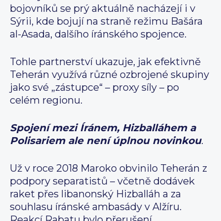
bojovníků se prý aktuálně nacházejí i v
Sýrii, kde bojují na straně režimu Bašára
al-Asada, dalšího íránského spojence.
Tohle partnerství ukazuje, jak efektivně
Teherán využívá různé ozbrojené skupiny
jako své „zástupce“ – proxy síly – po
celém regionu.
Spojení mezi Íránem, Hizballáhem a
Polisariem ale není úplnou novinkou
.
Už v roce 2018 Maroko obvinilo Teherán z
podpory separatistů – včetně dodávek
raket přes libanonský Hizballáh a za
souhlasu íránské ambasády v Alžíru.
Reakcí Rabatu bylo přerušení