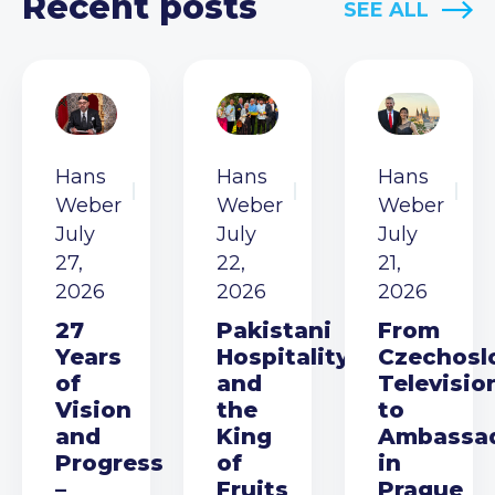
Recent posts
SEE ALL
Hans
Hans
Hans
Weber
Weber
Weber
July
July
July
27,
22,
21,
2026
2026
2026
27
Pakistani
From
Years
Hospitality
Czechosl
of
and
Televisio
Vision
the
to
and
King
Ambassa
Progress
of
in
–
Fruits
Prague