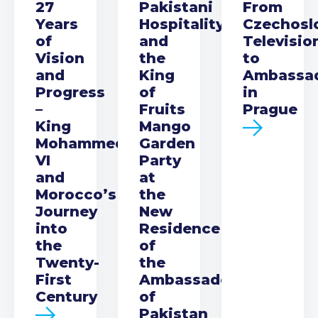
27
Pakistani
From
Years
Hospitality
Czechosl
of
and
Televisio
Vision
the
to
and
King
Ambassa
Progress
of
in
–
Fruits
Prague
King
Mango
Mohammed
Garden
VI
Party
and
at
Morocco’s
the
Journey
New
into
Residence
the
of
Twenty-
the
First
Ambassador
Century
of
Pakistan