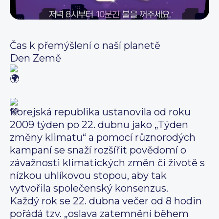
Čas k přemýšlení o naší planetě
Den Země
Korejská republika ustanovila od roku
2009 týden po 22. dubnu jako „Týden
změny klimatu“ a pomocí různorodých
kampaní se snaží rozšířit povědomí o
závažnosti klimatických změn či životě s
nízkou uhlíkovou stopou, aby tak
vytvořila společenský konsenzus.
Každý rok se 22. dubna večer od 8 hodin
pořádá tzv. „oslava zatemnění během