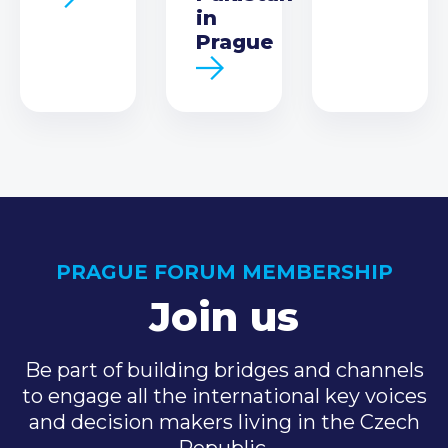
in
Prague
PRAGUE FORUM MEMBERSHIP
Join us
Be part of building bridges and channels
to engage all the international key voices
and decision makers living in the Czech
Republic.