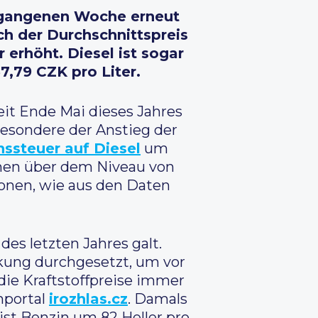
ergangenen Woche erneut
ch der Durchschnittspreis
 erhöht. Diesel ist sogar
7,79 CZK pro Liter.
eit Ende Mai dieses Jahres
besondere der Anstieg der
ssteuer auf Diesel
um
ronen über dem Niveau von
ronen, wie aus den Daten
des letzten Jahres galt.
kung durchgesetzt, um vor
die Kraftstoffpreise immer
nportal
irozhlas.cz
. Damals
 ist Benzin um 82 Heller pro