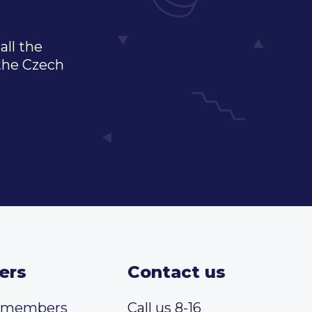
all the
 the Czech
ers
Contact us
t members
Call us 8-16