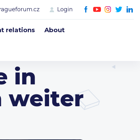
ragueforum.cz
Login
 relations
About
e in
 weiter