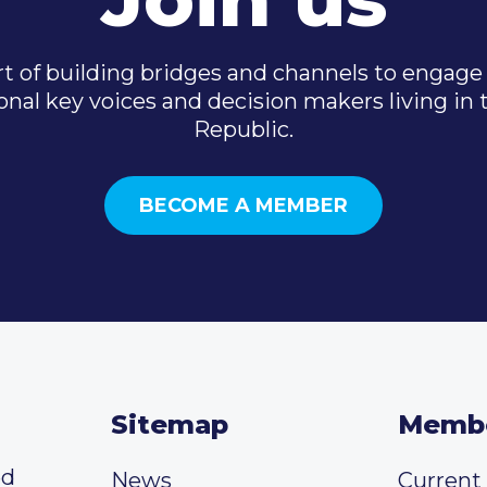
t of building bridges and channels to engage 
onal key voices and decision makers living in
Republic.
BECOME A MEMBER
Sitemap
Memb
ed
News
Curren