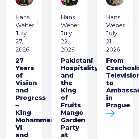
Hans
Hans
Hans
Weber
Weber
Weber
July
July
July
27,
22,
21,
2026
2026
2026
27
Pakistani
From
Years
Hospitality
Czechosl
of
and
Televisio
Vision
the
to
and
King
Ambassa
Progress
of
in
–
Fruits
Prague
King
Mango
Mohammed
Garden
VI
Party
and
at