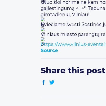
„Nuo šiol norime ne kam nors 
gailestingumą <…>“. Tebūna t
gimtadieniu, Vilniau!
Kviečiame švęsti Sostinės j
Vilniaus miesto parengtą re
https://www.vilnius-events.l
Source
Share this post