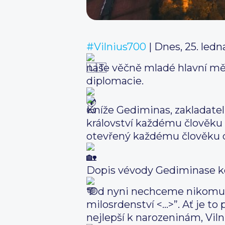
#Vilnius700
| Dnes, 25. ledn
naše věčně mladé hlavní měs
diplomacie.
Kníže Gediminas, zakladatel 
království každému člověku d
otevřený každému člověku do
.
Dopis vévody Gediminase ko
“Od nyni nechceme nikomu šk
milosrdenství <…>”. Ať je to
nejlepší k narozeninám, Viln