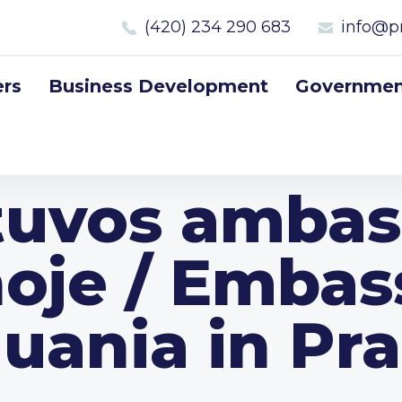
(420) 234 290 683
info@p
rs
Business Development
Government
tuvos amba
oje / Embas
huania in Pr