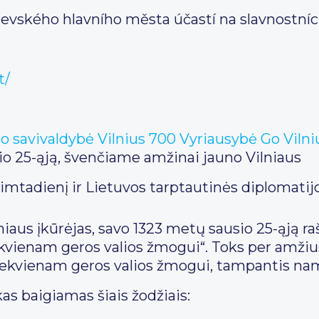
itevského hlavního města účastí na slavnostní
t/
to savivaldybė
Vilnius 700
Vyriausybė
Go Vilni
sio 25-ąją, švenčiame amžinai jauno Vilniaus
 gimtadienį ir Lietuvos tarptautinės diplomatij
niaus įkūrėjas, savo 1323 metų sausio 25-ąją r
kvienam geros valios žmogui“. Toks per amžius b
kiekvienam geros valios žmogui, tampantis nama
as baigiamas šiais žodžiais: