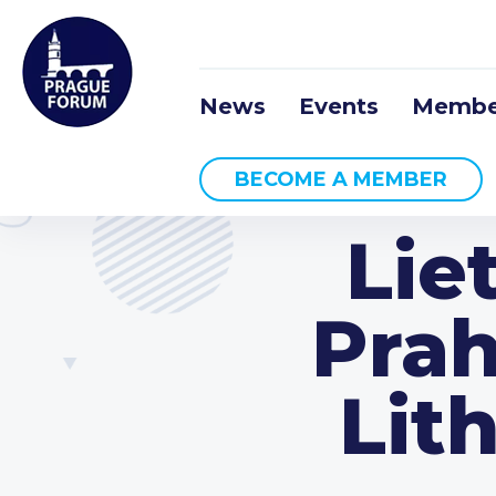
News
Events
Membe
BECOME A MEMBER
Lie
Prah
Lit