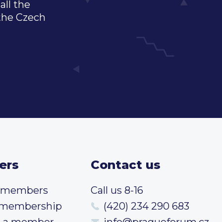
all the
 the Czech
ers
Contact us
t members
Call us 8-16
 membership
(420) 234 290 683
 a member
info@pragueforum.cz