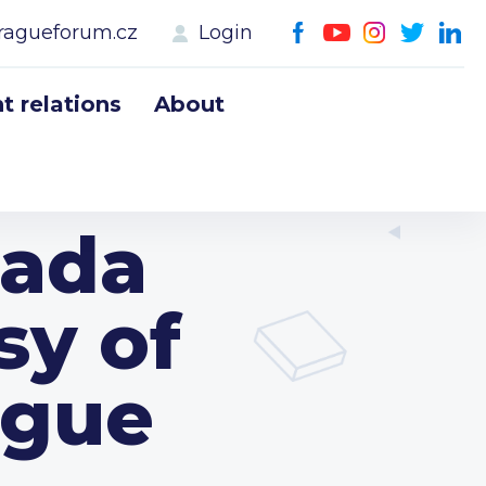
ragueforum.cz
Login
 relations
About
sada
sy of
ague