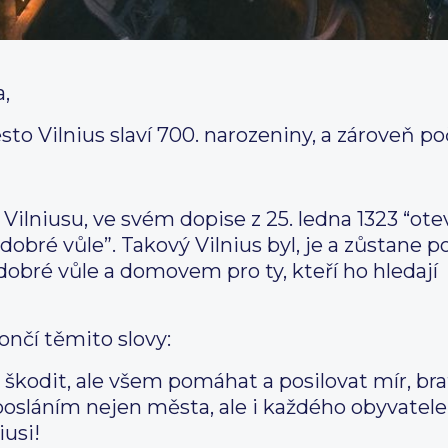
a,
to Vilnius slaví 700. narozeniny, a zároveň p
Vilniusu, ve svém dopise z 25. ledna 1323 “otev
obré vůle”. Takový Vilnius byl, je a zůstane po
bré vůle a domovem pro ty, kteří ho hledají
nčí těmito slovy:
odit, ale všem pomáhat a posilovat mír, bra
 posláním nejen města, ale i každého obyvatel
iusi!