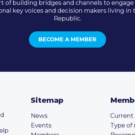
t of building bridges and channels to engage 
onal key voices and decision makers living in
Republic.
BECOME A MEMBER
Sitemap
Memb
ed
News
Curren
y
Events
Type of
elp
Members
Become