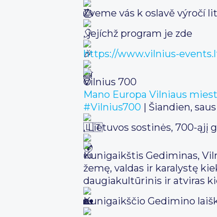
Zveme vás k oslavě výročí l
, jejíchž program je zde
https://www.vilnius-events.l
Vilnius 700
Mano Europa
Vilniaus mies
#Vilnius700
| Šiandien, sau
, Lietuvos sostinės, 700-ąjį
Kunigaikštis Gediminas, Vil
žemę, valdas ir karalystę kie
daugiakultūrinis ir atviras 
Kunigaikščio Gedimino laišk