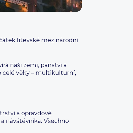
očátek litevské mezinárodní
írá naši zemi, panství a
 celé věky – multikulturní,
trství a opravdové
e a návštěvníka. Všechno