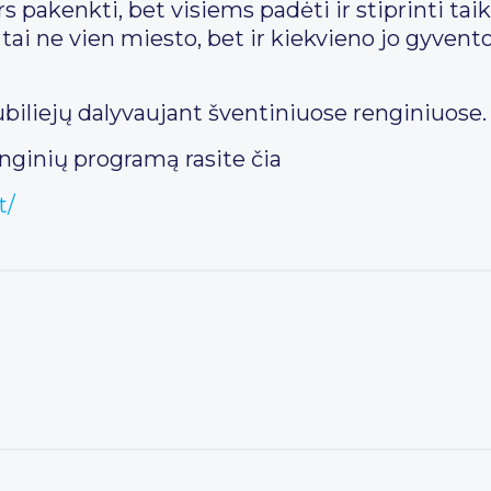
pakenkti, bet visiems padėti ir stiprinti taiką
ai ne vien miesto, bet ir kiekvieno jo gyventoj
ubiliejų dalyvaujant šventiniuose renginiuose.
nginių programą rasite čia
t/