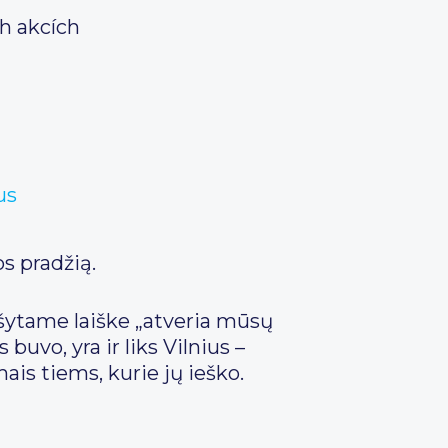
ch akcích
us
os pradžią.
ašytame laiške „atveria mūsų
uvo, yra ir liks Vilnius –
is tiems, kurie jų ieško.