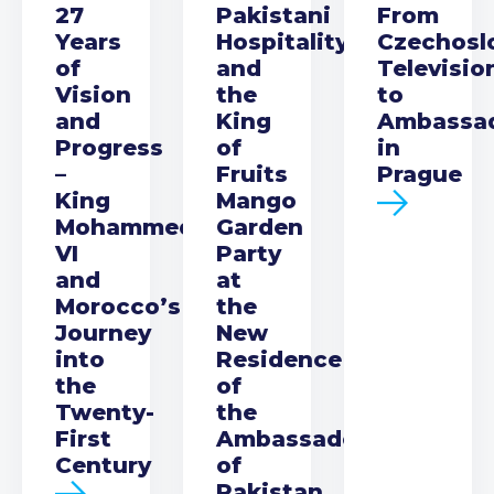
27
Pakistani
From
Years
Hospitality
Czechosl
of
and
Televisio
Vision
the
to
and
King
Ambassa
Progress
of
in
–
Fruits
Prague
King
Mango
Mohammed
Garden
VI
Party
and
at
Morocco’s
the
Journey
New
into
Residence
the
of
Twenty-
the
First
Ambassador
Century
of
Pakistan