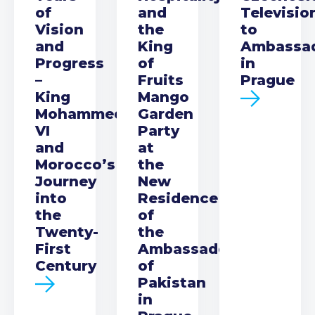
of
and
Televisio
Vision
the
to
and
King
Ambassa
Progress
of
in
–
Fruits
Prague
King
Mango
Mohammed
Garden
VI
Party
and
at
Morocco’s
the
Journey
New
into
Residence
the
of
Twenty-
the
First
Ambassador
Century
of
Pakistan
in