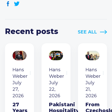
Recent posts
SEE ALL
Hans
Hans
Hans
Weber
Weber
Weber
July
July
July
27,
22,
21,
2026
2026
2026
27
Pakistani
From
Years
Hospitality
Czechosl