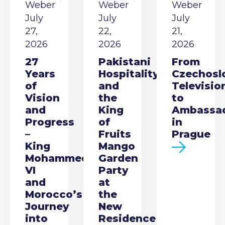
Weber
Weber
Weber
July
July
July
27,
22,
21,
2026
2026
2026
27
Pakistani
From
Years
Hospitality
Czechosl
of
and
Televisio
Vision
the
to
and
King
Ambassa
Progress
of
in
–
Fruits
Prague
King
Mango
Mohammed
Garden
VI
Party
and
at
Morocco’s
the
Journey
New
into
Residence