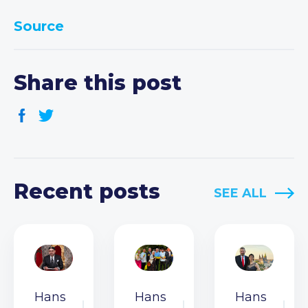
Source
Share this post
Recent posts
SEE ALL
Hans
Hans
Hans