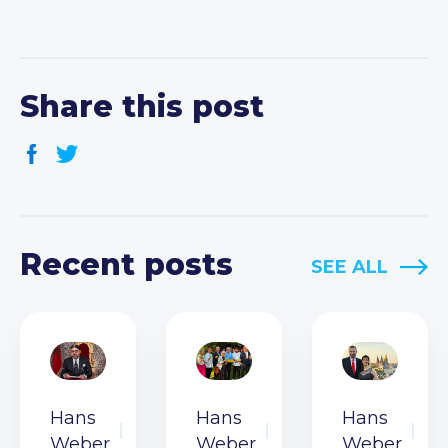
Share this post
Recent posts
SEE ALL
Hans
Hans
Hans
Weber
Weber
Weber