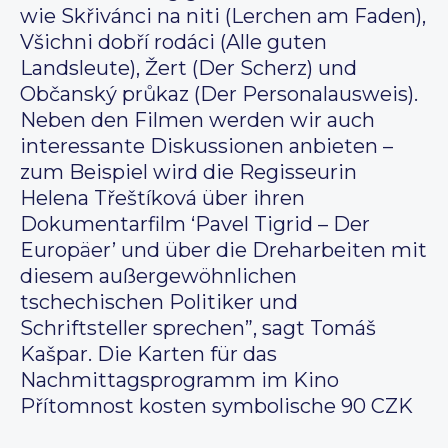
wie Skřivánci na niti (Lerchen am Faden),
Všichni dobří rodáci (Alle guten
Landsleute), Žert (Der Scherz) und
Občanský průkaz (Der Personalausweis).
Neben den Filmen werden wir auch
interessante Diskussionen anbieten –
zum Beispiel wird die Regisseurin
Helena Třeštíková über ihren
Dokumentarfilm ‘Pavel Tigrid – Der
Europäer’ und über die Dreharbeiten mit
diesem außergewöhnlichen
tschechischen Politiker und
Schriftsteller sprechen”, sagt Tomáš
Kašpar. Die Karten für das
Nachmittagsprogramm im Kino
Přítomnost kosten symbolische 90 CZK