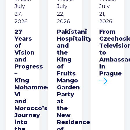
July
July
July
27,
22,
21,
2026
2026
2026
27
Pakistani
From
Years
Hospitality
Czechosl
of
and
Televisio
Vision
the
to
and
King
Ambassa
Progress
of
in
–
Fruits
Prague
King
Mango
Mohammed
Garden
VI
Party
and
at
Morocco’s
the
Journey
New
into
Residence
the
of