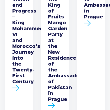
and
King
Ambassa
Progress
of
in
–
Fruits
Prague
King
Mango
Mohammed
Garden
VI
Party
and
at
Morocco’s
the
Journey
New
into
Residence
the
of
Twenty-
the
First
Ambassador
Century
of
Pakistan
in
Prague