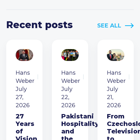
Recent posts
SEE ALL
Hans
Hans
Hans
Weber
Weber
Weber
July
July
July
27,
22,
21,
2026
2026
2026
27
Pakistani
From
Years
Hospitality
Czechosl
of
and
Televisio
Vision
the
to