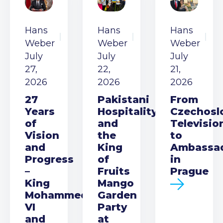
Hans
Hans
Hans
Weber
Weber
Weber
July
July
July
27,
22,
21,
2026
2026
2026
27
Pakistani
From
Years
Hospitality
Czechosl
of
and
Televisio
Vision
the
to
and
King
Ambassa
Progress
of
in
–
Fruits
Prague
King
Mango
Mohammed
Garden
VI
Party
and
at