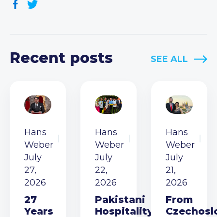
Recent posts
SEE ALL
Hans
Hans
Hans
Weber
Weber
Weber
July
July
July
27,
22,
21,
2026
2026
2026
27
Pakistani
From
Years
Hospitality
Czechosl