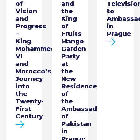
of
and
Televisio
Vision
the
to
and
King
Ambassa
Progress
of
in
–
Fruits
Prague
King
Mango
Mohammed
Garden
VI
Party
and
at
Morocco’s
the
Journey
New
into
Residence
the
of
Twenty-
the
First
Ambassador
Century
of
Pakistan
in
Prague