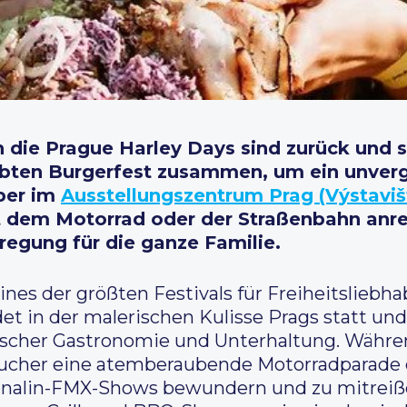
n die Prague Harley Days sind zurück und s
iebten Burgerfest zusammen, um ein unve
ber im
Ausstellungszentrum Prag (Výstaviš
it dem Motorrad oder der Straßenbahn anre
regung für die ganze Familie.
eines der größten Festivals für Freiheitsliebh
et in der malerischen Kulisse Prags statt und
scher Gastronomie und Unterhaltung. Währen
sucher eine atemberaubende Motorradparade 
enalin-FMX-Shows bewundern und zu mitreiße