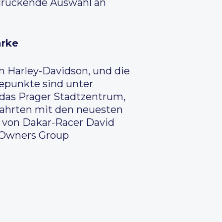
ndruckende Auswahl an
arke
n Harley-Davidson, und die
hepunkte sind unter
das Prager Stadtzentrum,
fahrten mit den neuesten
w von Dakar-Racer David
y Owners Group