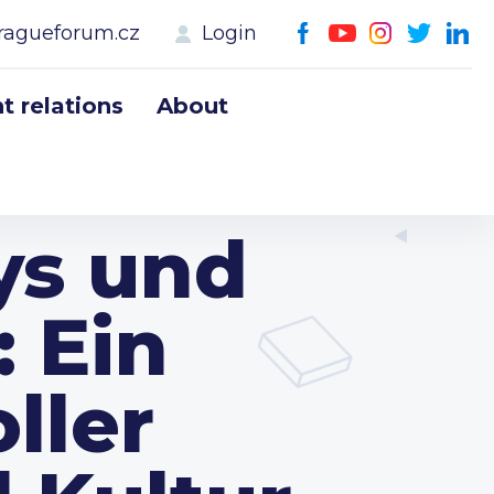
ragueforum.cz
Login
 relations
About
ys und
: Ein
ller