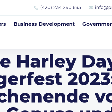
(420) 234 290 683
info@p
rs
Business Development
Government
e Harley Da
erfest 2023
henende vo