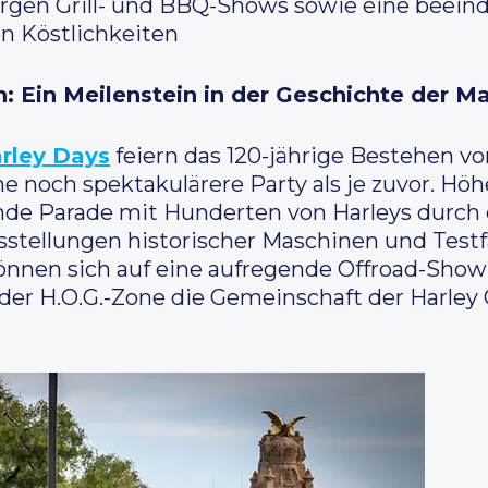
orgen Grill- und BBQ-Shows sowie eine beei
n Köstlichkeiten
: Ein Meilenstein in der Geschichte der M
rley Days
feiern das 120-jährige Bestehen vo
ne noch spektakulärere Party als je zuvor. Hö
de Parade mit Hunderten von Harleys durch 
stellungen historischer Maschinen und Test
önnen sich auf eine aufregende Offroad-Sho
 der H.O.G.-Zone die Gemeinschaft der Harle