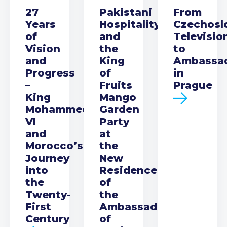
27
Pakistani
From
Years
Hospitality
Czechosl
of
and
Televisio
Vision
the
to
and
King
Ambassa
Progress
of
in
–
Fruits
Prague
King
Mango
Mohammed
Garden
VI
Party
and
at
Morocco’s
the
Journey
New
into
Residence
the
of
Twenty-
the
First
Ambassador
Century
of