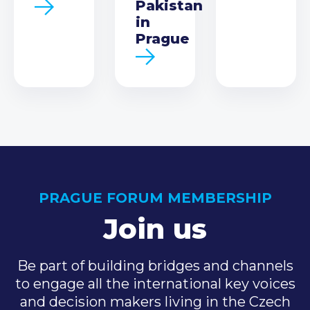
Pakistan
in
Prague
PRAGUE FORUM MEMBERSHIP
Join us
Be part of building bridges and channels
to engage all the international key voices
and decision makers living in the Czech