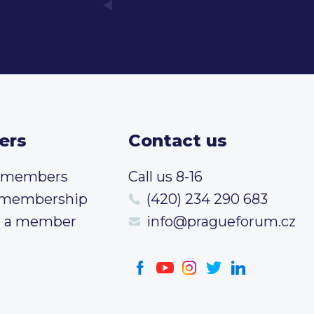
ers
Contact us
t members
Call us 8-16
 membership
(420) 234 290 683
 a member
info@pragueforum.cz