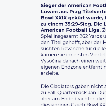
Sieger der American Foot
Löwen aus Prag Titelvert
Bowl XXIX gekürt wurde, 
zu einem 35:29-Sieg. Die 
American Football Liga.
Ž
Spiel insgesamt 262 Yards u
den Titel gehofft, aber der
suchten Revanche für die le
kamen sie im ersten Viertel
Vysočina danach einen weite
eigenen Endzone entfernt 
erzielte.
Die Gladiators gaben nicht 
zu Fall. Quarterback Jan D
aber am Ende brachten die L
diesjährigen Czech Bowl XX