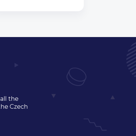
all the
 the Czech