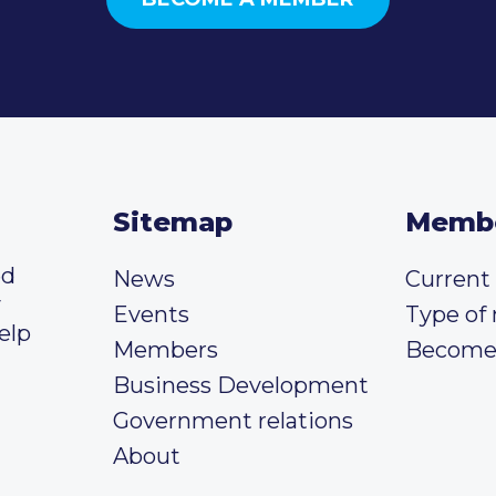
Sitemap
Memb
ed
News
Curren
y
Events
Type of
elp
Members
Become
Business Development
Government relations
About