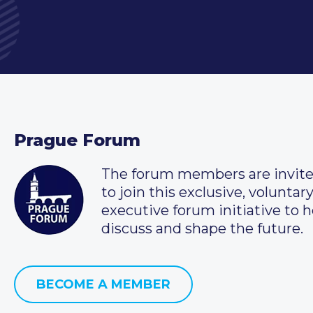
Prague Forum
The forum members are invit
to join this exclusive, voluntar
executive forum initiative to h
discuss and shape the future.
BECOME A MEMBER