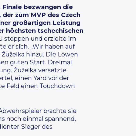
m Finale bezwangen die
a, der zum MVP des Czech
ner großartigen Leistung
der höchsten tschechischen
u stoppen und erzielte im
e er sich. „Wir haben auf
e Žuželka hinzu. Die Löwen
nen guten Start. Dreimal
rung. Žuželka versetzte
tel, einen Yard vor der
te Feld einen Touchdown
 Abwehrspieler brachte sie
ns noch einmal spannend,
dienter Sieger des