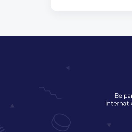
Be par
internati