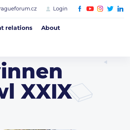
ragueforum.cz
Login
 relations
About
winnen
wl XXIX