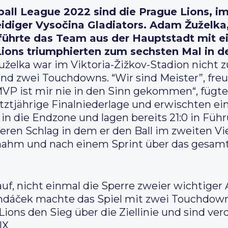
ball League 2022 sind die Prague Lions, i
eidiger Vysočina Gladiators. Adam Žuželk
führte das Team aus der Hauptstadt mit ei
Lions triumphierten zum sechsten Mal in 
uželka war im Viktoria-Žižkov-Stadion nicht z
nd zwei Touchdowns. “Wir sind Meister”, freut
 MVP ist mir nie in den Sinn gekommen“, fügt
tztjährige Finalniederlage und erwischten ei
 in die Endzone und lagen bereits 21:0 in Füh
ren Schlag in dem er den Ball im zweiten Vier
nahm und nach einem Sprint über das gesam
auf, nicht einmal die Sperre zweier wichtiger
undáček machte das Spiel mit zwei Touchdow
ions den Sieg über die Ziellinie und sind ver
IX.