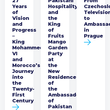
27
Pakistani
From
Years
Hospitality
Czechosl
of
and
Televisio
Vision
the
to
and
King
Ambassa
Progress
of
in
–
Fruits
Prague
King
Mango
Mohammed
Garden
VI
Party
and
at
Morocco’s
the
Journey
New
into
Residence
the
of
Twenty-
the
First
Ambassador
Century
of
Pakistan