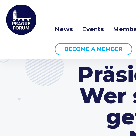
News
Events
Membe
BECOME A MEMBER
Präs
Wer 
ge