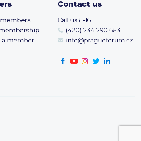
ers
Contact us
t members
Call us 8-16
 membership
(420) 234 290 683
 a member
info@pragueforum.cz