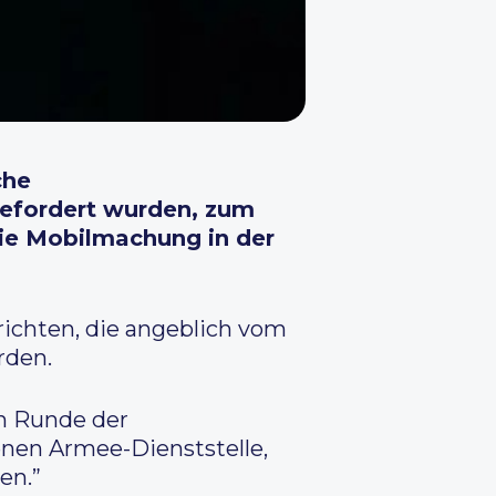
che
gefordert wurden, zum
ie Mobilmachung in der
richten, die angeblich vom
rden.
en Runde der
enen Armee-Dienststelle,
en.”