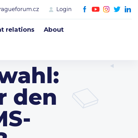
ragueforum.cz
Login
 relations
About
wahl:
r den
MS-