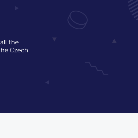
all the
 the Czech