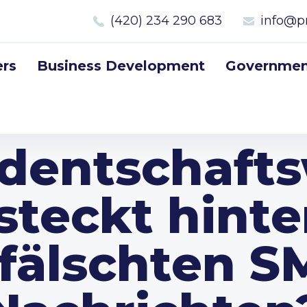
(420) 234 290 683
info@p
rs
Business Development
Government
identschafts
steckt hinte
fälschten S