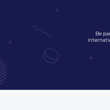
Be par
internati