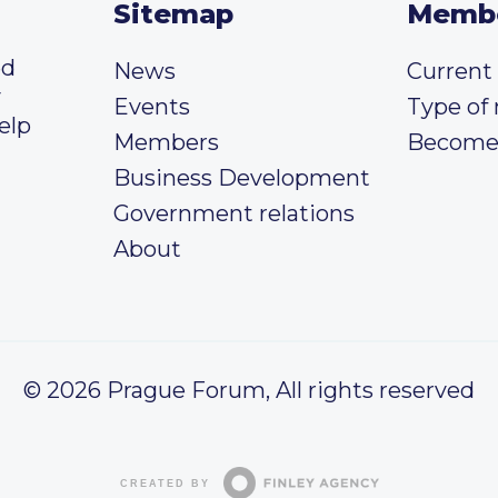
Sitemap
Memb
ed
News
Curren
y
Events
Type of
elp
Members
Become
Business Development
Government relations
About
© 2026 Prague Forum, All rights reserved
CREATED BY