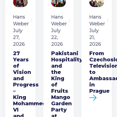
Hans
Hans
Hans
Weber
Weber
Weber
July
July
July
27,
22,
21,
2026
2026
2026
27
Pakistani
From
Years
Hospitality
Czechosl
of
and
Televisio
Vision
the
to
and
King
Ambassa
Progress
of
in
–
Fruits
Prague
King
Mango
Mohammed
Garden
VI
Party
and
at