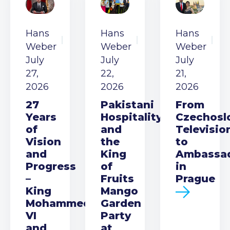
Hans
Hans
Hans
Weber
Weber
Weber
July
July
July
27,
22,
21,
2026
2026
2026
27
Pakistani
From
Years
Hospitality
Czechosl
of
and
Televisio
Vision
the
to
and
King
Ambassa
Progress
of
in
–
Fruits
Prague
King
Mango
Mohammed
Garden
VI
Party
and
at