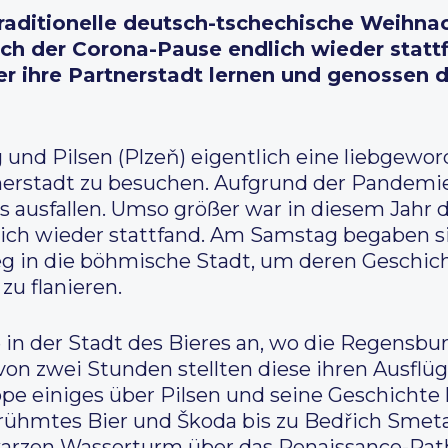
aditionelle deutsch-tschechische Weihna
ch der Corona-Pause endlich wieder statt
r ihre Partnerstadt lernen und genossen 
und Pilsen (Plzeň) eigentlich eine liebgewor
erstadt zu besuchen. Aufgrund der Pandemie
gs ausfallen. Umso größer war in diesem Jahr 
ch wieder stattfand. Am Samstag begaben si
g in die böhmische Stadt, um deren Geschic
u flanieren.
in der Stadt des Bieres an, wo die Regensbu
on zwei Stunden stellten diese ihren Ausflügl
e einiges über Pilsen und seine Geschichte l
ühmtes Bier und Škoda bis zu Bedřich Smeta
rzen Wasserturm über das Renaissance-Rath