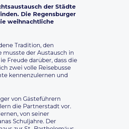
chtsaustausch der Städte
finden. Die Regensburger
die weihnachtliche
dene Tradition, den
 musste der Austausch in
die Freude darüber, dass die
ch zwei volle Reisebusse
hte kennenzulernen und
rger von Gästeführern
ern die Partnerstadt vor.
ernen, von seiner
nas Schuljahre. Der
aus zur St.-Bartholomäus-