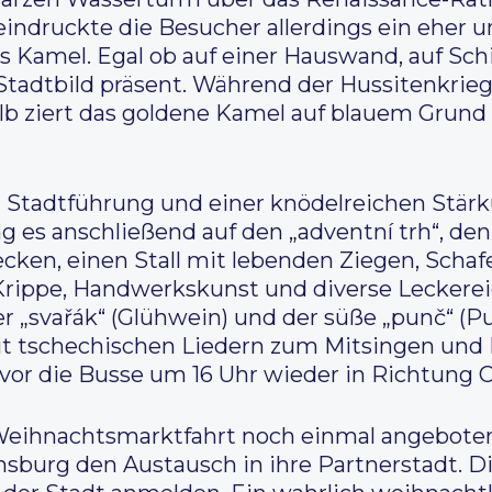
indruckte die Besucher allerdings ein eher u
s Kamel. Egal ob auf einer Hauswand, auf Sch
Stadtbild präsent. Während der Hussitenkriege
alb ziert das goldene Kamel auf blauem Grun
 Stadtführung und einer knödelreichen Stär
ng es anschließend auf den „adventní trh“, d
ecken, einen Stall mit lebenden Ziegen, Scha
 Krippe, Handwerkskunst und diverse Leckere
er „svařák“ (Glühwein) und der süße „punč“ (
it tschechischen Liedern zum Mitsingen und
vor die Busse um 16 Uhr wieder in Richtung O
eihnachtsmarktfahrt noch einmal angeboten.
sburg den Austausch in ihre Partnerstadt. Die