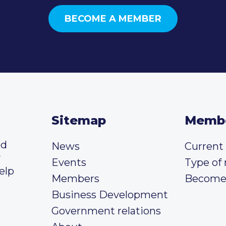
BECOME A MEMBER
Sitemap
Memb
ed
News
Curren
y
Events
Type of
elp
Members
Become
Business Development
Government relations