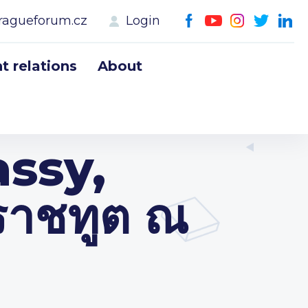
ragueforum.cz
Login
 relations
About
ssy,
ราชทูต ณ