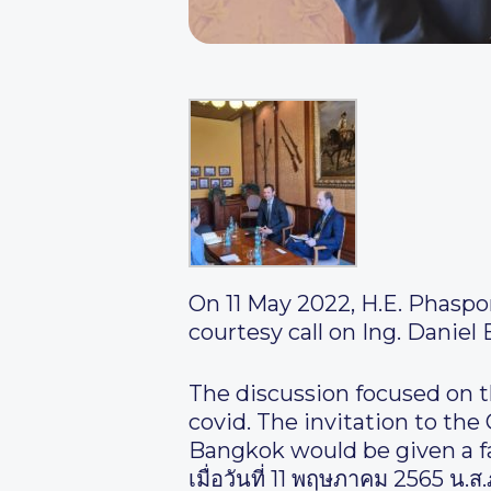
On 11 May 2022, H.E. Phaspo
courtesy call on Ing. Daniel
The discussion focused on th
covid. The invitation to th
Bangkok would be given a fa
เมื่อวันที่ 11 พฤษภาคม 2565 น