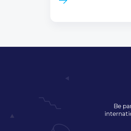
Be par
internati