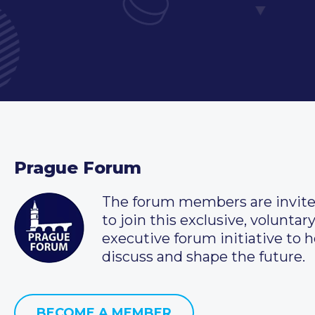
Prague Forum
The forum members are invit
to join this exclusive, voluntar
executive forum initiative to h
discuss and shape the future.
BECOME A MEMBER