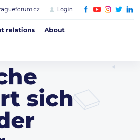
ragueforum.cz
Login
 relations
About
che
rt sich
der