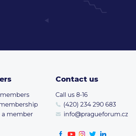
ers
Contact us
t members
Call us 8-16
 membership
(420) 234 290 683
 a member
info@pragueforum.cz