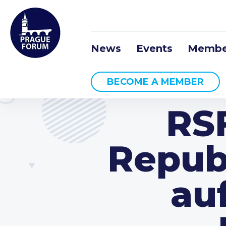
News
Events
Membe
BECOME A MEMBER
RS
Republ
au