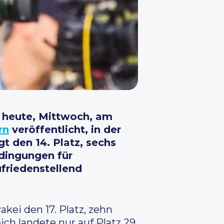
t heute, Mittwoch, am
rn
veröffentlicht, in der
t den 14. Platz, sechs
edingungen für
ufriedenstellend
kei den 17. Platz, zehn
ich landete nur auf Platz 29.