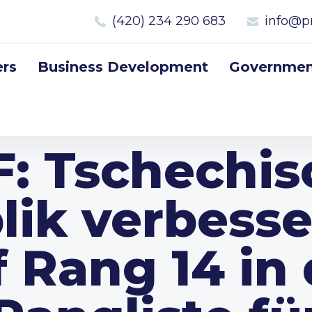
(420) 234 290 683
info@p
rs
Business Development
Government
F: Tschechis
ik verbesse
f Rang 14 in 