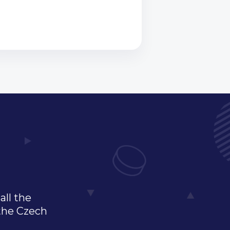
all the
 the Czech