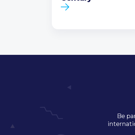
Be par
internati