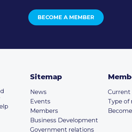
BECOME A MEMBER
Sitemap
Memb
ed
News
Curren
y
Events
Type of
elp
Members
Become
Business Development
Government relations