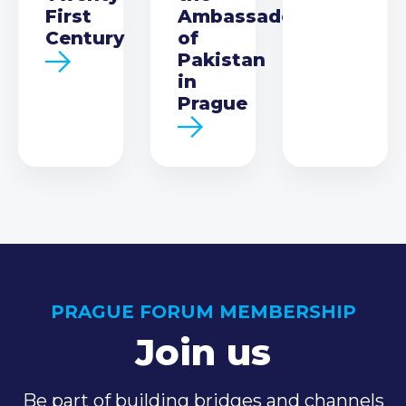
First
Ambassador
Century
of
Pakistan
in
Prague
PRAGUE FORUM MEMBERSHIP
Join us
Be part of building bridges and channels