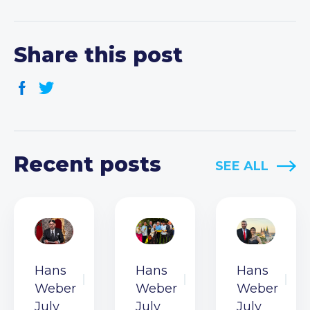
Share this post
Recent posts
SEE ALL
Hans
Hans
Hans
Weber
Weber
Weber
July
July
July