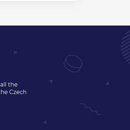
all the
 the Czech