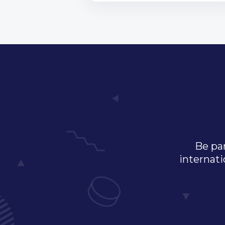
Be par
internati