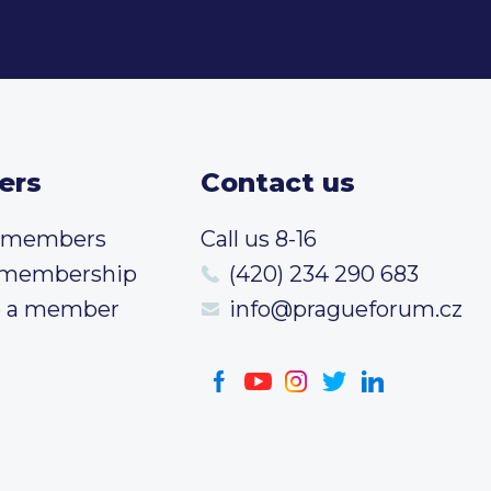
ers
Contact us
t members
Call us 8-16
 membership
(420) 234 290 683
 a member
info@pragueforum.cz