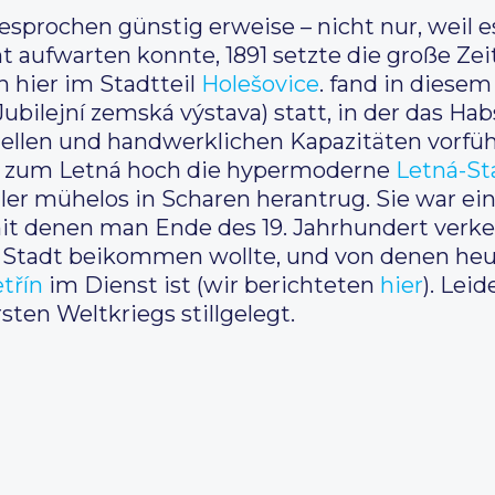
sgesprochen günstig erweise – nicht nur, weil
ht aufwarten konnte, 1891 setzte die große Ze
 hier im Stadtteil
Holešovice
. fand in diesem
Jubilejní zemská výstava) statt, in der das Ha
riellen und handwerklichen Kapazitäten vorfü
 zum Letná hoch die hypermoderne
Letná-St
gler mühelos in Scharen herantrug. Sie war e
it denen man Ende des 19. Jahrhundert verk
 Stadt beikommen wollte, und von denen heu
třín
im Dienst ist (wir berichteten
hier
). Lei
ten Weltkriegs stillgelegt.