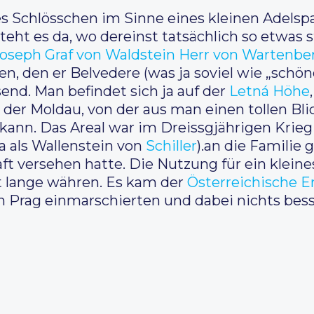
es Schlösschen im Sinne eines kleinen Adelspa
eht es da, wo dereinst tatsächlich so etwas s
Joseph Graf von Waldstein Herr von Wartenbe
, den er Belvedere (was ja soviel wie „schön
end. Man befindet sich ja auf der
Letná Höhe
der Moldau, von der aus man einen tollen Bli
 kann. Das Areal war im Dreissgjährigen Krie
a als Wallenstein von
Schiller
).an die Familie 
t versehen hatte. Die Nutzung für ein kleine
ht lange währen. Es kam der
Österreichische E
n Prag einmarschierten und dabei nichts besse