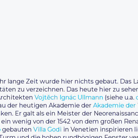
hr lange Zeit wurde hier nichts gebaut. Das La
itäten zu verzeichnen. Das heute hier zu seh
rchitekten
Vojtěch Ignác Ullmann
(siehe u.a.
 Bau der heutigen Akademie der
Akademie der 
ken. Er galt als ein Meister der Neorenaissa
rf ein wenig von der 1542 von dem großen Ren
o
gebauten
Villa Godi
in Venetien inspirieren li
he Turm und die hohen rundbögigen Fenster ve