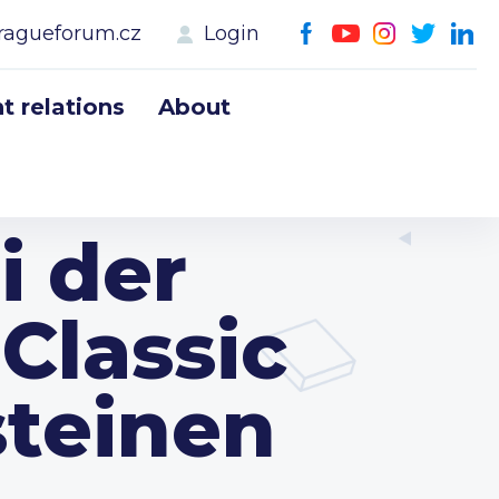
ragueforum.cz
Login
 relations
About
i der
Classic
steinen