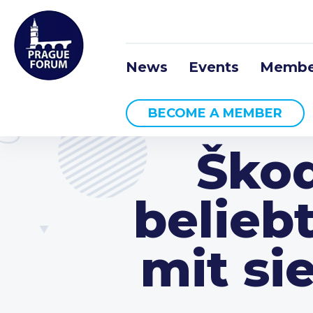
News
Events
Membe
BECOME A MEMBER
Škod
belieb
mit si