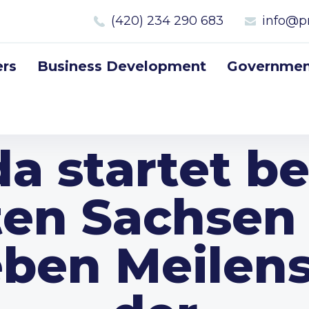
(420) 234 290 683
info@p
rs
Business Development
Government
a startet be
ten Sachsen 
eben Meilen