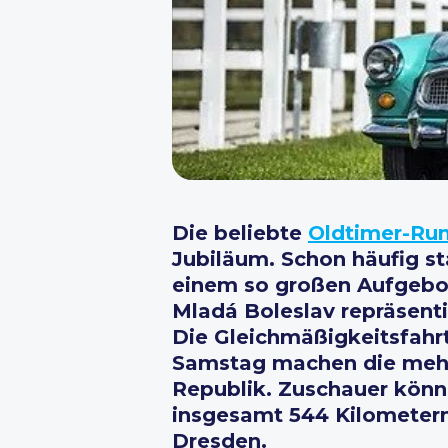
Die beliebte
Oldtimer-Run
Jubiläum. Schon häufig s
einem so großen Aufgebot
Mladá Boleslav repräsent
Die Gleichmäßigkeitsfahr
Samstag machen die mehr 
Republik. Zuschauer könne
insgesamt 544 Kilometern
Dresden.