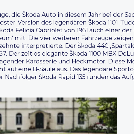
ge, die Škoda Auto in diesem Jahr bei der Sac
adster-Version des legendären Škoda 1101 ‚Tudo
Škoda Felicia Cabriolet von 1961 auch einer de
seum‘ mit. Die vier weiteren Fahrzeuge zeige
rzehnte interpretierte. Der Škoda 440 ‚Sparta
7. Der zeitlos elegante Škoda 1100 MBX DeLux
tragender Karosserie und Heckmotor. Diese Mo
t auf eine B-Säule aus. Das legendäre Sportc
er Nachfolger Škoda Rapid 135 runden das Auf