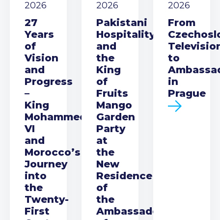
2026
2026
2026
27
Pakistani
From
Years
Hospitality
Czechosl
of
and
Televisio
Vision
the
to
and
King
Ambassa
Progress
of
in
–
Fruits
Prague
King
Mango
Mohammed
Garden
VI
Party
and
at
Morocco’s
the
Journey
New
into
Residence
the
of
Twenty-
the
First
Ambassador