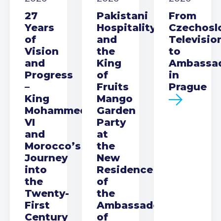
27
Pakistani
From
Years
Hospitality
Czechosl
of
and
Televisio
Vision
the
to
and
King
Ambassa
Progress
of
in
–
Fruits
Prague
King
Mango
Mohammed
Garden
VI
Party
and
at
Morocco’s
the
Journey
New
into
Residence
the
of
Twenty-
the
First
Ambassador
Century
of