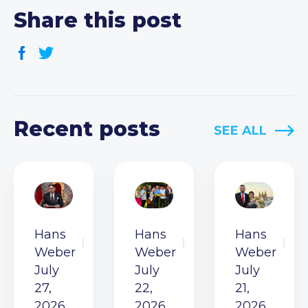
Share this post
Recent posts
SEE ALL
Hans
Hans
Hans
Weber
Weber
Weber
July
July
July
27,
22,
21,
2026
2026
2026