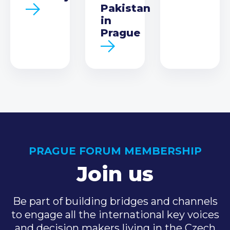
Pakistan
in
Prague
PRAGUE FORUM MEMBERSHIP
Join us
Be part of building bridges and channels
to engage all the international key voices
and decision makers living in the Czech